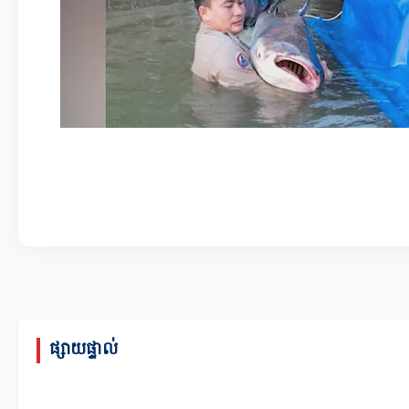
ផ្សាយផ្ទាល់