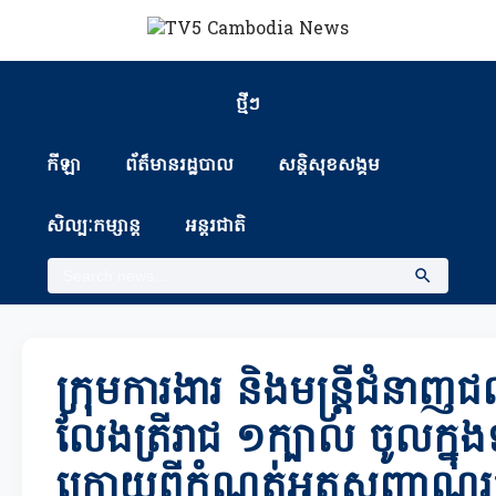
ថ្មីៗ
កីឡា
ព័ត៏មានរដ្ឋបាល
សន្តិសុខសង្គម
សិល្បៈកម្សាន្ត
អន្តរជាតិ
ក្រុមការងារ និងមន្ត្រីជំន
លែងត្រីរាជ ១ក្បាល ចូលក្នុងទ
ក្រោយពីកំណត់អត្តសញ្ញាណ