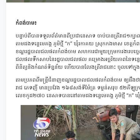
កំពង់ចាម៖
បន្ទាប់ពីបានទទួលព័ត៌មានពីប្រជានេសាទ ចាប់បានត្រីរាជ១ក្
តាមដងទន្លេមេគង្គ ភូមិថ្មី “ក” ឃុំរកាគយ ស្រុកកងមាស ខេត្តក
ខណ្ឌរដ្ឋបាលជលផលកំពង់ចាម សហការជាមួយក្រុមការងារបច្ចេកទេស
ជលផលទឹកសាបនៃរដ្ឋបាលជលផល គម្រោងអច្ឆរិយភាពនៃទន្លេមេគ
ពិនិត្យនិងកំណត់ទិន្នន័យ ហើយបានលែងត្រីរាជនោះ ចូលទៅក្នុងទ
តាមប្រភពពីមន្ត្រីជំនាញខណ្ឌរដ្ឋបាលជលផលកំពង់ចាម ឲ្យដឹងថា
រាជ ភេទញី មានប្រវែង ១៦៨សង់ទីម៉ែត្រ ទម្ងន់សរុប ៥២គីឡូក
លេខកូដ២៧០ នេសាទបាននៅតាមដងទន្លេមេគង្គ ភូមិថ្មី “ក” ឃ