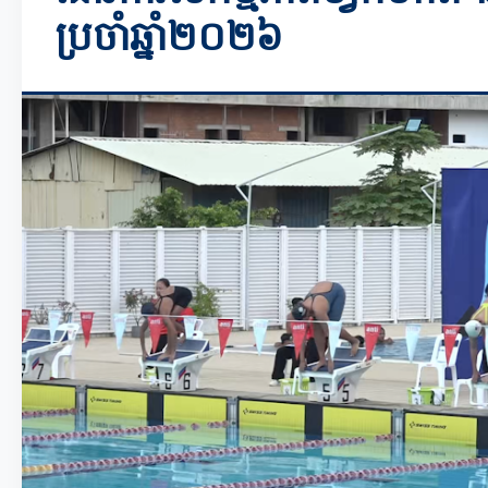
ប្រចាំឆ្នាំ២០២៦