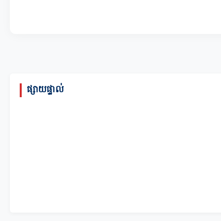
ផ្សាយផ្ទាល់