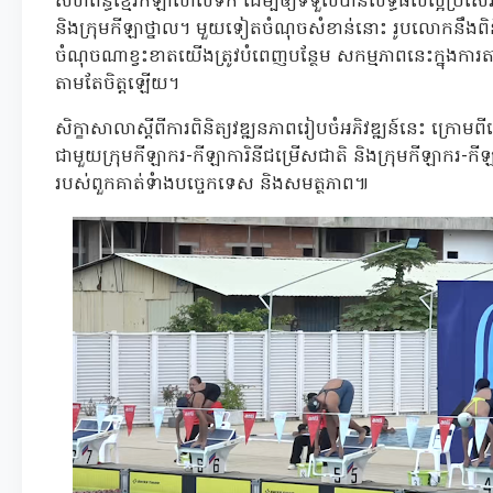
សហព័ន្ធខ្មែរកីឡាហែលទឹក ដើម្បីឲ្យទទួលបានលទ្ធផលល្អប្រសើរ
និងក្រុមកីឡាថ្នាល។ មួយទៀតចំណុចសំខាន់នោះ រូបលោកនឹងព
ចំណុចណាខ្វះខាតយើងត្រូវបំពេញបន្ថែម សកម្មភាពនេះក្នុងការតាមដា
តាមតែចិត្តឡើយ។
សិក្ខាសាលាស្តីពីការពិនិត្យវឌ្ឍនភាពរៀបចំអភិវឌ្ឍន៍នេះ ក្រោមពីធ
ជាមួយក្រុមកីឡាករ-កីឡាការិនីជម្រើសជាតិ និងក្រុមកីឡាករ-កីឡាក
របស់ពួកគាត់ទំាងបច្ចេកទេស និងសមត្ថភាព៕