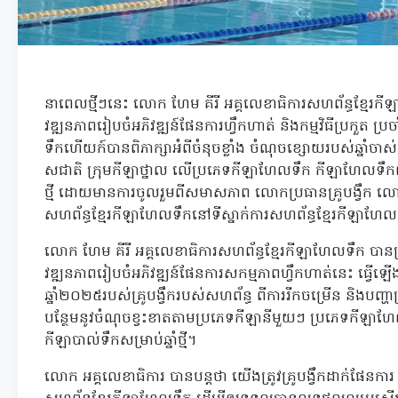
នាពេលថ្មីៗនេះ លោក ហែម គីរី អគ្គលេខាធិការសហព័ន្ធខ្មែរកីឡាហ
វឌ្ឍនភាពរៀបចំអភិវឌ្ឍន៍ផែនការហ្វឹកហាត់ និងកម្មវិធីប្រកួត ប្
ទឹកហើយក៍បានពិភាក្សាអំពីចំនុចខ្លាំង ចំណុចខ្សោយរបស់ឆ្នាំចាស់
សជាតិ ក្រុមកីឡាថ្នាល លើប្រភេទកីឡាហែលទឹក កីឡាហែលទឹកពាក
ថ្មី ដោយមានការចូលរួមពីសមាសភាព លោកប្រធានគ្រូបង្វឹក លោកគ្រូ
សហព័ន្ធខ្មែរកីឡាហែលទឹកនៅទីស្នាក់ការសហព័ន្ធខ្មែរកីឡាហែ
លោក ហែម គីរី អគ្គលេខាធិការសហព័ន្ធខ្មែរកីឡាហែលទឹក បានប្រាប
វឌ្ឍនភាពរៀបចំអភិវឌ្ឍន៍ផែនការសកម្មភាពហ្វឹកហាត់នេះ ធ្វើឡើ
ឆ្នាំ២០២៥របស់គ្រូបង្វឹករបស់សហព័ន្ធ ពីការរីកចម្រើន និងបញ
បន្ថែមនូវចំណុចខ្វះខាតតាមប្រភេទកីឡានីមួយៗ ប្រភេទកីឡាហ
កីឡាបាល់ទឹកសម្រាប់ឆ្នាំថ្មី។
លោក អគ្គលេខាធិការ បានបន្តថា យើងត្រូវគ្រូបង្វឹកដាក់ផែនការ 