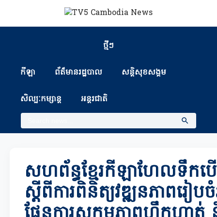
ថ្មីៗ
កីឡា
ព័ត៏មានរដ្ឋបាល
សន្តិសុខសង្គម
សិល្បៈកម្សាន្ត
អន្តរជាតិ
សហព័ន្ធខ្មែរកីឡាហែលទឹកប
ស្តីពីការពិនិត្យវឌ្ឍនភាពរៀបចំ
ផែនការសកម្មភាពហ្វឹកហាត់ និង