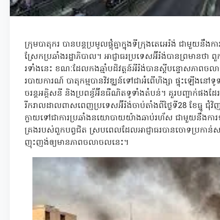
ក្រុមបាតុករ បានបន្តប្រមូលផ្តុំគ្នាក្នុងទីក្រុងតេអេរ៉ង់ ជាមួយន
ស្រែកប្រឆាំងរដ្ឋាភិបាល។ អាជ្ញាធរប្រទេសអ៊ីរ៉ង់បានព្រមានថា ព
រទាំងនេះ ខណៈដែលកងឆ្មាំបដិវត្តន៍អីរ៉ង់បានស្តីបន្ទោសភ
របាយការណ៍ បាតុកម្មបានវិវឌ្ឈន៍ទៅជាអំពើហិង្សា ផ្ទុះឡើងនៅទ
ចរន្តអគ្គិសនី និងប្រពន្ធ័អ៊ីនធឺណិតទូទាំងតំបន់។ គួរបញ្ជាក់ផងដែ
រីករាលដាលពាសពេញប្រទេសអ៊ីរ៉ង់ចាប់តាំងពីថ្ងៃទី28 ខែធ្នូ ជ
ក្លាយទៅជាការប្រឆាំងនយោបាយយ៉ាងឆាប់រហ័ស ជាមួយនឹងការទាមទ
គ្រងរបស់ពួកបព្វជិត ស្របពេលដែលអាជ្ញាធរបានចោទប្រកាន់សហរ
ញុះញង់ឲ្យមានភាពចលាចលនេះ។