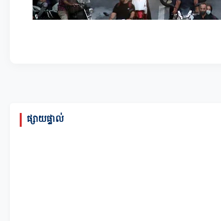
ផ្សាយផ្ទាល់