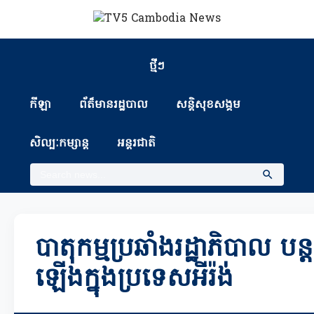
ថ្មីៗ
កីឡា
ព័ត៏មានរដ្ឋបាល
សន្តិសុខសង្គម
សិល្បៈកម្សាន្ត
អន្តរជាតិ
បាតុកម្មប្រឆាំងរដ្ឋាភិបាល បន្តផ
ឡើងក្នុងប្រទេសអីរ៉ង់