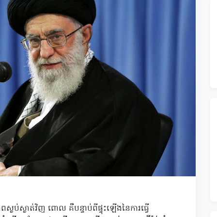
្ងប់ស្ងាត់វិញ ពោល គឺបន្ទាប់ពីផ្ទុះឡើងនៃការធ្វើ