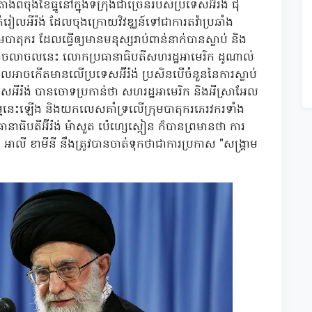
ងពីចុងខែធ្នូនៅក្នុងទីក្រុងជាច្រើនរបស់ប្រទេសអ៊ីរ៉ង់ ជុំ
្រាក់រៀលអីរ៉ង់ ដែលចុងក្រោយវិវឌ្ឈន៍ទៅជាការតវ៉ាប្រឆាំង
ុមបាតុករ ដែលធ្វើឲ្យមានមនុស្សរាប់ពាន់នាក់បានស្លាប់ និង
ឹងភាពចលាចលនេះ លោកប្រធានាធិបតីសហរដ្ឋអាមេរិក ដូណាល់
លអាចកើតមានលើប្រទេសអ៊ីរ៉ង់ ប្រសិនបើចំនួននៃការស្លាប់
សអីរ៉ង់ បានចោទប្រកាន់ថា សហរដ្ឋអាមេរិក និងអីស្រាអែល
ុកម្មនេះឡើង និងយកលេសគាំទ្រលើក្រុមបាតុករភេរវករទាំង
នាធិបតីអ៊ីរ៉ង់ ម៉ាសួត ប៉េហ្សេស្កៀន ក៏បានព្រមានថា ការ
លី ខាមីនី នឹងត្រូវបានចាត់ទុកថាជាការប្រកាស "សង្គ្រាម