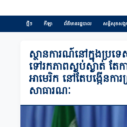
ថ្មីៗ
កីឡា
ព័ត៏មានរដ្ឋបាល
សន្តិសុខសង្គ
ស្ថានការណ៍នៅក្នុងប្រទេសអ
ទៅរកភាពស្ងប់ស្ងាត់ តែក
អាមេរិក នៅតែបង្កើនការព្
សាធារណៈ