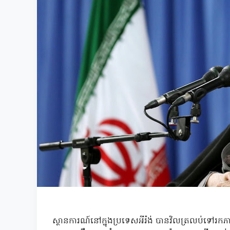
ស្ថានការណ៍នៅក្នុងប្រទេសអីរ៉ង់ បានវិលត្រលប់ទៅរកភាពស