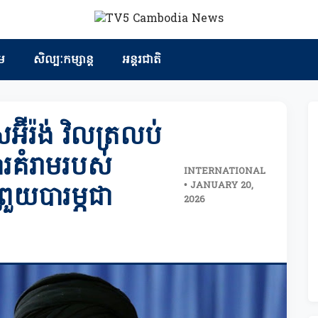
ម
សិល្បៈកម្សាន្ត
អន្តរជាតិ
៊ីរ៉ង់ វិលត្រលប់
ារគំរាមរបស់
INTERNATIONAL
• JANUARY 20,
រួយបារម្ភជា
2026