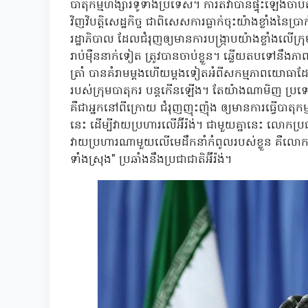
បាតុកម្មហឹង្សារទូទាំងប្រទេស។ ការតវ៉ាបានផ្ទុះឡើងចាប់តាំ
វិញវិបត្តិសេដ្ឋកិច្ច ជាពិសេសការធ្លាក់ចុះយ៉ាងខ្លាំងនៃប
រដ្ឋាភិបាល ដែលជំរុញឲ្យមានការបង្រ្កាបយ៉ាងខ្លាំងលើក្រ
រាប់ម៉ឺននាក់ទៀត ត្រូវបានចាប់ខ្លួន។ ឆ្លើយតបទៅន
ត្រាំ បានគំរាមម្តងហើយម្តងទៀតអំពីសកម្មភាពយោធាដែ
របស់ក្រុមបាតុករ បន្តកើនឡើង។ តែយ៉ាងណាមិញ ប្រទេ
គឺជាអ្នកនៅពីក្រោយ ជំរុញញុះញ៉ុង ឲ្យមានការធ្វើបាត
នេះ ដើម្បីវាយប្រហារលើអ៊ីរ៉ង់។ ជាមួយគ្នានេះ លោកប្រធា
វាយប្រហារណាមួយលើមេដឹកនាំកំពូលរបស់ខ្លួន គឺលោក អា
ទាំងស្រុង" ប្រឆាំងនឹងប្រជាជាតិអ៊ីរ៉ង់។