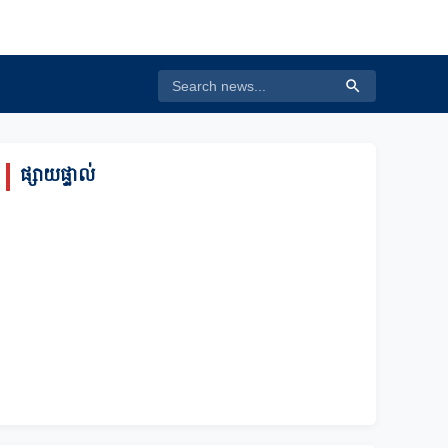
ផ្សាយផ្ទាល់