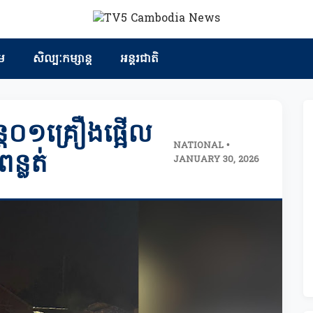
ម
សិល្បៈកម្សាន្ត
អន្តរជាតិ
ន្ត០១គ្រឿងផ្អើល
NATIONAL •
ន្លត់
JANUARY 30, 2026