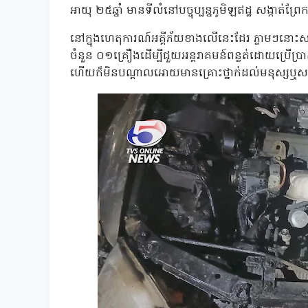
អាយុ ២៥ឆ្នាំ មានទីលំនៅបច្ចុប្បន្នភូមិឡឥដ្ឋ សង្កាត់ព្រ
នៅក្នុងហេតុការណ៍អគ្គីភ័យខាងលើនេះដែរ ភ្លាមៗនោះសម
ចំនួន ០១គ្រឿងដើម្បីជួយអន្តរាគមន៍ពន្លត់ដោយប្រើប្
ហើយក៏មិនបណ្ដាលអោយមានគ្រោះថ្នាក់ដល់មនុស្សឬ