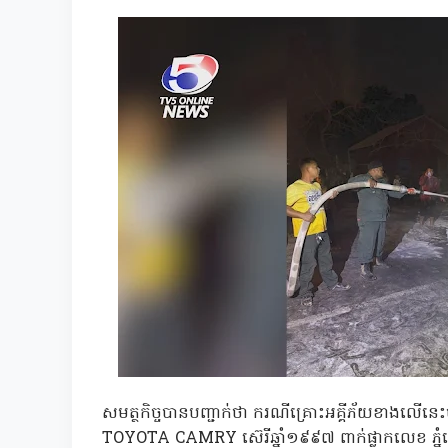
សមត្ថកិច្ចបានបញ្ជាក់ថា ករណីគ្រោះអគ្គីភ័យខាងល
TOYOTA CAMRY ស៊េរីឆ្នាំ១៩៩៧ ពាក់ផ្លាកលេខ ភ្នំ