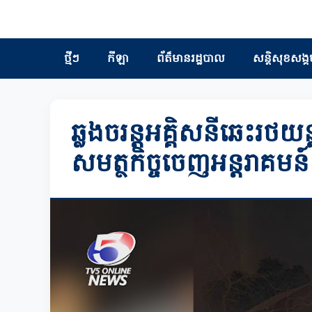
ថ្មីៗ
កីឡា
ព័ត៏មានរដ្ឋបាល
សន្តិសុខសង្គ
ឆ្លងចរន្តអគ្គិសនីឆេះរថយ
សមត្ថកិច្ចចេញអន្តរាគមន៍ព