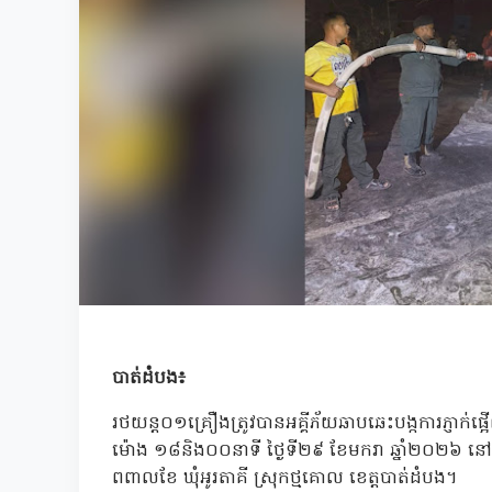
បាត់ដំបង៖
រថយន្ត០១គ្រឿងត្រូវបានអគ្គីភ័យឆាបឆេះបង្កការភ្ញាក់ផ
ម៉ោង ១៨និង០០នាទី ថ្ងៃទី២៩ ខែមករា ឆ្នាំ២០២៦ នៅល
ពពាលខែ ឃុំអូរតាគី ស្រុកថ្មគោល ខេត្តបាត់ដំបង។