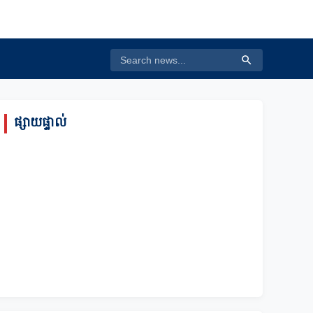
ផ្សាយផ្ទាល់