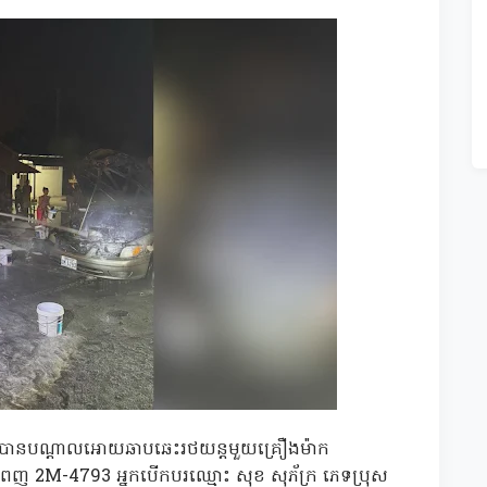
ើនេះបានបណ្តាលអោយឆាបឆេះរថយន្តមួយគ្រឿងម៉ាក
ពេញ 2M-4793 អ្នកបើកបរឈ្មោះ សុខ សុភ័ក្រ ភេទប្រុស