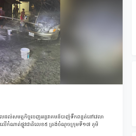
្អើលដល់សមត្ថកិច្ចចេញអន្តរាគមន៍បាញ់ទឹកពន្លត់នៅវេលា
ើកំណាត់ផ្លូវជាតិលេខ៥ ត្រង់ចំណុចក្រុមទី១៧ ភូមិ