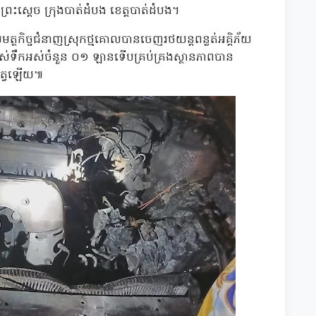
ែកព្រះស្ដេច ក្រុងបាត់ដំបង ខេត្តបាត់ដំបង។
ត្ថកិច្ចជំនាញស្រុកថ្មគោលបានចេញរថយន្តពន្លត់អគ្គិភ័យ
រាស់ទឹកអស់ចំនួន ០១ ឡានទើបគ្រប់គ្រងស្ថានភាពបាន
សត្វឡើយ៕