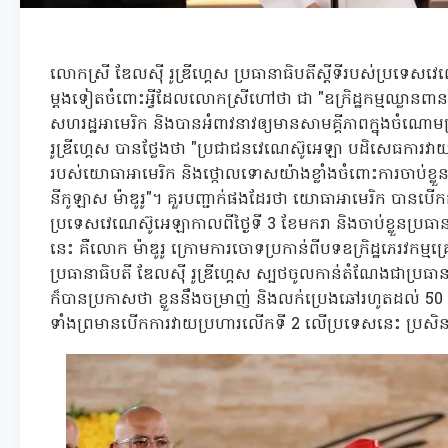
លោកស្រី ឌែលស៊ី រូឌ្រីហ្គេស ប្រធានាធិបតីស្តីទីរបស់ប្រទេស
ម្តងទៀតចំពោះអ្វីដែលលោកស្រីហៅថា ជា "ឧក្រិដ្ឋកម្មឈ្លាន
សហរដ្ឋអាមេរិក និងបានអំពាវនាវឲ្យមានសាមគ្គីភាពក្នុងចំណ
រូឌ្រីហ្គេស បានថ្លែងថា "ប្រជាជនវេណេស៊ូអេឡា បដិសេធការវាយប្
របស់យោធាអាមេរិក និងថ្កោលទោសយ៉ាងខ្លាំងចំពោះការចាប់ខ្លួ
នីកូឡាស ម៉ាឌូរូ"។ គួរបញ្ជាក់ផងដែរថា យោធាអាមេរិក បានបើក
ប្រទេសវេណេស៊ូអេឡាកាលពីថ្ងៃទី 3 ខែមករា និងចាប់ខ្លួនប្រ
នេះ គឺលោក ម៉ាឌូរូ ក្រោមការចោទប្រកាន់ពីបទឧក្រិដ្ឋភេរវកម
ប្រធានាធិបតី ឌែលស៊ី រូឌ្រីហ្គេស ស្បថចូលកាន់តំណែងជាប្រធានា
ក៏បានប្រកាសថា ខ្លួននឹងចម្រាញ់ និងលក់ប្រេងឆៅរហូតដល់ 5
ទាំងព្រមានបើកការវាយប្រហារលើកទី 2 លើប្រទេសនេះ ប្រសិនបើរ