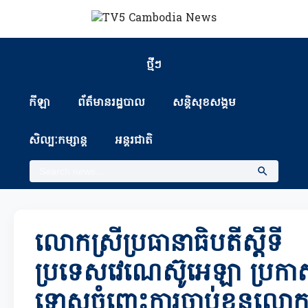
ថ្មីៗ
កីឡា
ព័ត៏មានរដ្ឋបាល
សន្តិសុខសង្គម
សិល្បៈកម្សាន្ត
អន្តរជាតិ
លោកស្រីប្រធានាធិបតីស្តីទី
ប្រទេសវេណេស៊ូអេឡា ប្រកា
ទោសចំពោះការចាប់ខ្លួនលោក ម