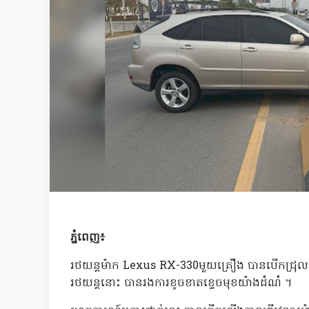
ភ្នំពេញ៖
រថយន្តម៉ាក Lexus RX-330មួយគ្រឿង បានបើកជ្រុលទៅ
រថយន្តនោះ បានរងការខូចខាតខ្ទេចមុខយ៉ាងដំណំ ។