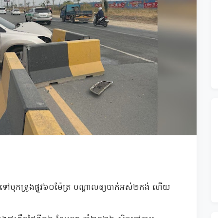
បុកទ្រូងផ្លូវ៦០ម៉ែត្រ បណ្ដាលឲ្យបាក់អស់២កង់ ហើយ