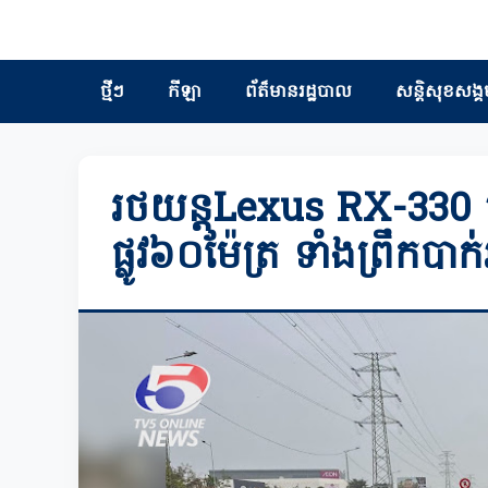
ថ្មីៗ
កីឡា
ព័ត៏មានរដ្ឋបាល
សន្តិសុខសង្គ
រថយន្តLexus RX-330 ប
ផ្លូវ៦០ម៉ែត្រ ទាំងព្រឹកប