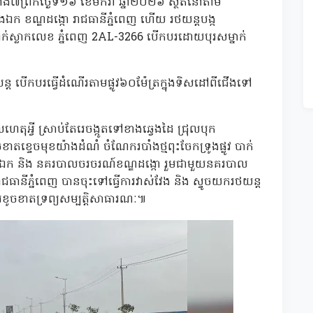
ង៧ព្រឹកថ្ងៃទី១៦ ខែមករា ឆ្នាំ២០២៦ ស្ថិតនៅតាម
់ជើងឯក ខណ្ឌដង្កោ រាជធានីភ្នំពេញ ហើយ រថយន្តបង្ក
ស្លាកលេខ ភ្នំពេញ 2AL-3266 បើកបរដោយបុរសម្នាក់
បើកបរធ្វើដំណើរតាមផ្លូវ៦០ម៉ែត្រក្នុងទិសដៅពីជើងទៅ
អ្វី ស្រាប់តែរេចង្កូតទៅខាងឆ្វេងដៃ ជ្រុលបុក
ចខាតខ្ទេចមុខយ៉ាងដំណំ ចំណែករបាំងថ្មពុះចែកទ្រូងផ្លូវ បាក់
ជើងឯក និង នគរបាលចរចរណ៍ខណ្ឌដង្កោ រួមជាមួយនគរបាល
ធានីភ្នំពេញ បានចុះទៅធ្វើការវាស់វែង និង ស្ទូចយករថយន្ត
ូចខាតទ្រព្យសម្បត្តិសាធារណៈ៕