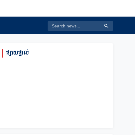
ផ្សាយផ្ទាល់