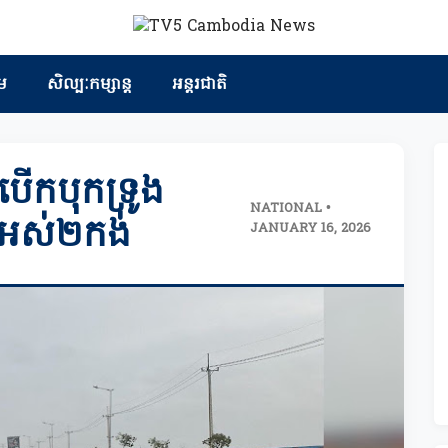
ម
សិល្បៈកម្សាន្ត
អន្តរជាតិ
ើកបុកទ្រូង
NATIONAL •
ាក់អស់២កង់
JANUARY 16, 2026