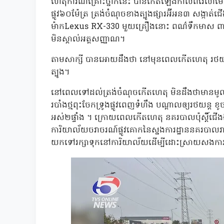
ហេតុការណ៍គ្រោះថ្នាក់នេះ បានកើតឡើងកាលពីវេលាម៉ោ
ផ្លូវ៦០ម៉ែត្រ ត្រង់ចំណុចខាងត្បូងផ្សារអ៊ីអន៣ សង្កាត
ម៉ាកLexus RX-330 មួយគ្រឿងនោះ ពណ៌ទឹកមាស ពាក់
មិនស្គាល់អត្តសញ្ញាណ។
តាមសាក្សី បានអោយដឹងថា នៅមុនពេលកើតហេតុ រថយន្ត 
ត្បូង។
នៅពេលទៅដល់ត្រង់ចំណុចកើតហេតុ មិនដឹងថាមានមូលហេតុ
របាំងថ្មពុះចែកទ្រូងផ្លូវពេញទំហឹង បណ្តាលឲ្យរថយន្ត ខូ
អស់២ផ្ទាំង ។ ក្រោយពេលកើតហេតុ នគរបាលប៉ុស្តិ៍
ការិយាល័យចរាចរណ៍ផ្លូវគោកនៃស្នងការដ្ឋាននគរបាលរាជ
យកទៅរក្សាទុកនៅការិយាល័យដើម្បីដោះស្រាយសងការខ