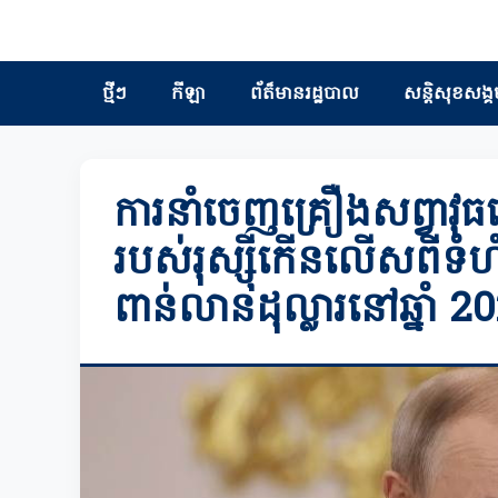
ថ្មីៗ
កីឡា
ព័ត៏មានរដ្ឋបាល
សន្តិសុខសង្គ
ការនាំចេញគ្រឿងសព្វាវុ
របស់រុស្ស៊ីកើនលើសពីទំហំ
ពាន់លានដុល្លារនៅឆ្នាំ 2