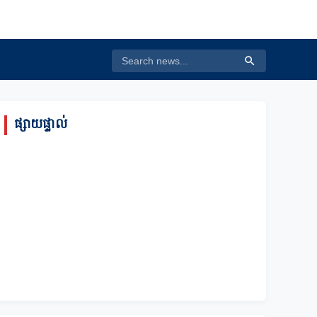
ផ្សាយផ្ទាល់