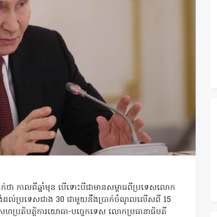
ញ្ជាក់ថា កាលពីឆ្នាំមុន បើទោះបីជាមានសម្ពាធពីប្រទេសលោក
គង់ដល់ប្រទេសជាង 30 ជាមួយនឹងប្រាក់ចំណូលលើសពី 15
ពីកិច្ចសហប្រតិបត្តិការយោធា-បច្ចេកទេស លោកប្រធានាធិបតី