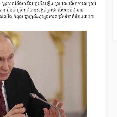
 ត្រូវបានរំពឹងថានឹងបន្តកើនឡើង ស្របតាមផែនការសម្រាប់
នាធិបតី ពូទីន ក៏បានសង្កត់ធ្ងន់ថា បើទោះបីជាមាន
ើង កំពុងបង្ហាញពីឆន្ទៈក្នុងការពង្រីកទំនាក់ទំនងជាមួយ