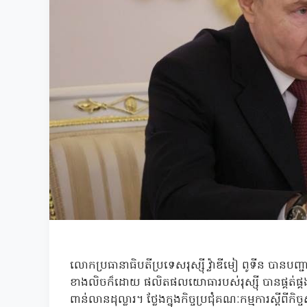
លោកប្រធានាធិបតីប្រទេសរុស្ស៊ី វ្ល៉ាឌីមៀ ពូទីន បានប
ខាងលិចក៏ដោយ ផលិតផលយោធារបស់រុស្ស៊ី បានផ្គត់ផ្
ពាន់លានដុល្លារ។ ថ្លែងក្នុងកិច្ចប្រជុំគណៈកម្មការស្តី