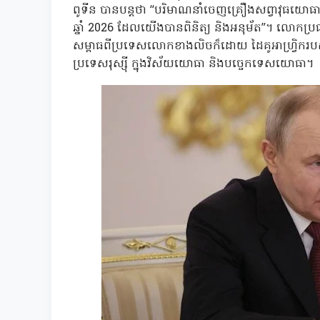
ពូទីន បានបន្តថា “បរិមាណនាំចេញគ្រឿងសព្វាវុធយោធា
ឆ្នាំ 2026 ដែលយើងបានពិនិត្យ និងអនុម័ត”។ លោកប្រធា
សម្ពាធពីប្រទេសលោកខាងលិចក៏ដោយ ដៃគូអាហ្វ្រិករបស់យ
ប្រទេសរុស្ស៊ី ក្នុងវិស័យយោធា និងបច្ចេកទេសយោធា។