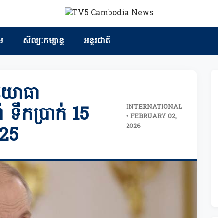
ម
សិល្បៈកម្សាន្ត
អន្តរជាតិ
ធយោធា
INTERNATIONAL
 ទឹកប្រាក់ 15
• FEBRUARY 02,
2026
025