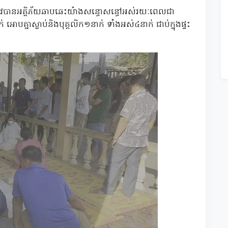
្រូវបានអគ្គិភ័យឆាបឆេះយ៉ាងសន្ធោសន្ធៅអស់រយៈពេលជា
អោបគ្នាស្លាប់និងបុគ្គលិក១នាក់ ទាំងអស់៤នាក់ ជាប់ក្នុងផ្ទះ