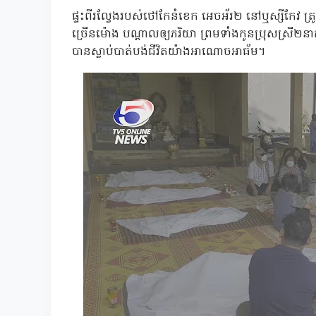
ផ្ទះពីរល្វែងរបស់ថៅកែនំខេក អេចអ័រ២ នៅឬស្សីកែវ ត
ច្រើនម៉ោង បណ្ដាលឲ្យភរិយា ព្រមទាំងកូនប្រុសស្រី២នាក់ 
បានស្លាប់បាត់បង់ជីវិតយ៉ាងអាណោចអាធ័ម។