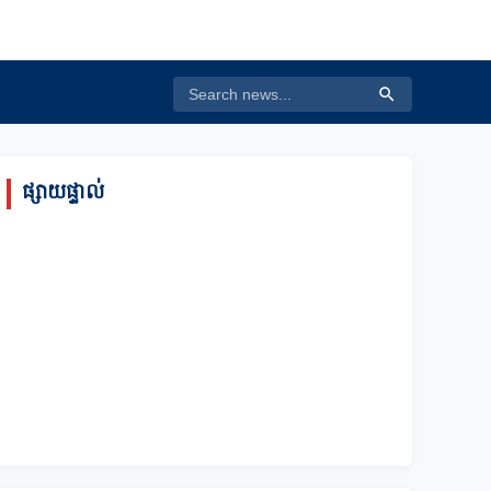
ផ្សាយផ្ទាល់