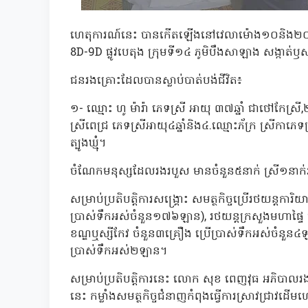
ហេតុការណ៍នេះ បានកើតឡើងនៅវេលាម៉ោង១០និង២០នាទី
8D-9D ផ្លូវបេតុង ក្រុមទី១៤ ភូមិបឹងសាឡាង សង្កាត់ឫស្
ជនរងគ្រោះដែលបានស្លាប់បាត់បង់ជីវិត៖
១- ឈ្មោះ ហូ ម៉ារ៉ា ភេទស្រី អាយុ ៣៧ឆ្នាំ ជាថៅកែស្
ស្រីពេជ្រ ភេទស្រីអាយុ៤ឆ្នាំនិង៤.ឈ្មោះភ័ក្រ ស្រីកាភេទស
ត្បូងឃ្មុំ។
ចំណែកមនុស្សដែលរងរបួស មានចំនួន៥នាក់ ស្រី១នាក់រងរបួ
សម្រាប់ប្រតិបត្តិការសង្គ្រោះ សមត្ថកិច្ចប្រើរថយន្តការិយ
ប្រាស់ទឹកអស់ចំនួន១៧៦ឡាន), រថយន្តក្រសួងមហាផ្ទៃ
ខណ្ឌឬស្សីកែវ ចំនួន៣គ្រឿង ប្រើប្រាស់ទឹកអស់ចំនួន៤ឡា
ប្រាស់ទឹកអស់២ឡាន។
សម្រាប់ប្រតិបត្តិការនេះ លោក សុខ ពេញវុធ អភិបាលរងរាជធ
នេះ កម្លាំងសមត្ថកិច្ចជំនាញកំពុងធ្វើការស្រាវជ្រាវ