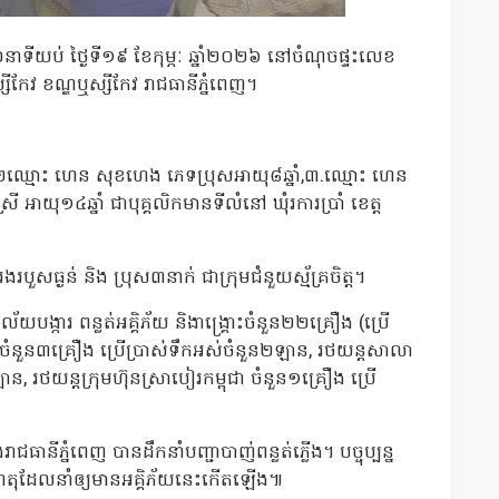
យប់ ថ្ងៃទី១៩ ខែកុម្ភៈ ឆ្នាំ២០២៦ នៅចំណុចផ្ទះលេខ
សីកែវ ខណ្ឌឬស្សីកែវ រាជធានីភ្នំពេញ។
រី,២ឈ្មោះ ហេន សុខហេង ភេទប្រុសអាយុ៨ឆ្នាំ,៣.ឈ្មោះ ហេន
្រី អាយុ១៤ឆ្នាំ ជាបុគ្គលិកមានទីលំនៅ ឃុំរការប្រាំ ខេត្ត
សធ្ងន់ និង ប្រុស៣នាក់ ជាក្រុមជំនួយស្ម័គ្រចិត្ត។
ាល័យបង្ការ ពន្លត់អគ្គិភ័យ និងាង្គ្រោះចំនួន២២គ្រឿង (ប្រើ
 ចំនួន៣គ្រឿង ប្រើប្រាស់ទឹកអស់ចំនួន២ឡាន, រថយន្តសាលា
ន, រថយន្តក្រុមហ៊ុនស្រាបៀរកម្ពុជា ចំនួន១គ្រឿង ប្រើ
ានីភ្នំពេញ បានដឹកនាំបញ្ជាបាញ់ពន្លត់ភ្លើង។ បច្ចុប្បន្ន
ដើមហេតុដែលនាំឲ្យមានអគ្គិភ័យនេះកើតឡើង៕