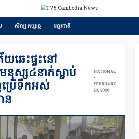
ម
សិល្បៈកម្សាន្ត
អន្តរជាតិ
គិភ័យឆេះផ្ទះនៅ
មនុស្ស៤នាក់ស្លាប់
NATIONAL
•
ចប្រើទឹកអស់
FEBRUARY
20, 2026
បាន