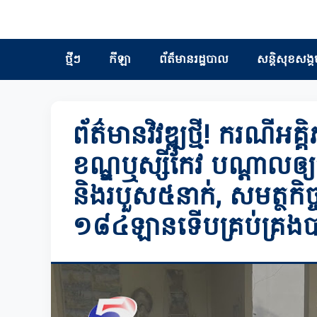
ថ្មីៗ
កីឡា
ព័ត៏មានរដ្ឋបាល
សន្តិសុខសង្គ
ព័ត៌មានវិវឌ្ឍថ្មី! ករណីអគ្
ខណ្ឌឬស្សីកែវ បណ្ដាលឲ្យ
និងរបួស៥នាក់, សមត្ថកិច្
១៨៤ឡានទើបគ្រប់គ្រង