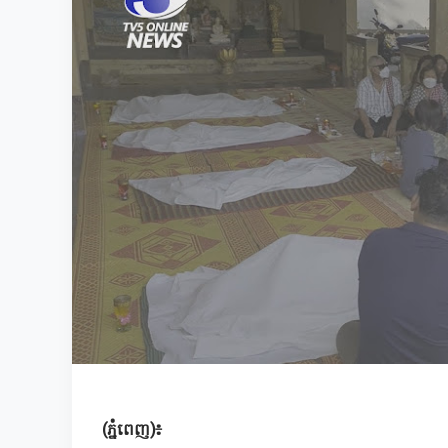
(ភ្នំពេញ)៖