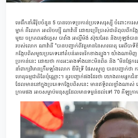
មេដឹកនាំអឺរ៉ុបចំនួន 5 បានចោទប្រកាន់ប្រទេសរុស្ស៊ី ចំពោះការសម្
ម្នាក់ គឺលោក អាលិចហ្ស៊ី ណាវ៉ានី ដោយប្រើប្រាស់ជាតិពុលពីកង្ក
មួយ ចក្រភពអង់គ្លេស បារាំង អាល្លឺម៉ង់ ស៊ុយអែត និងហូឡង់ប
របស់លោក ណាវ៉ានី "បានបញ្ជាក់ពីវត្តមាននៃសារធាតុ អេពីបាទីឌ
កង្កែបពិសមួយប្រភេទនៅតំបន់អាមេរិកខាងត្បូង។ យ៉ាងណាមិញ
ប្រកាន់នេះ ដោយថា ការអះអាងទាំងនោះមិនពិត និង "មិនផ្អែ
នាំពាក្យវិមានក្រឹមឡាំងលោក ឌីមីទ្រី ផែសស្កូហ្វ បានបញ្ជាក់
ហេតុធម្មជាតិតែប៉ុណ្ណោះ។ គួរបញ្ជាក់ផងដែរថា យោងតាមអ្នកជ
ដែលមាននៅក្នុងប្រភេទកង្ហែបពិសនេះ មានឥទ្ធិពលខ្លាំងណាស់
ក្រាមផង អាចសម្លាប់មនុស្សដែលមានទម្ងន់ដល់ទៅ 70 គីឡូក្រ