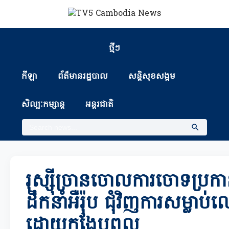
ថ្មីៗ
កីឡា
ព័ត៏មានរដ្ឋបាល
សន្តិសុខសង្គម
សិល្បៈកម្សាន្ត
អន្តរជាតិ
រុស្ស៊ីច្រានចោលការចោទប្រក
ដឹកនាំអឺរ៉ុប ជុំវិញការសម្លាប
ដោយកង្ហែបពុល