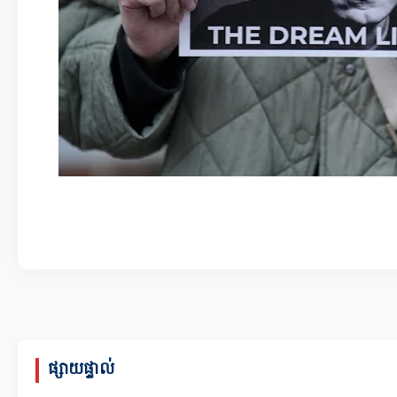
ផ្សាយផ្ទាល់