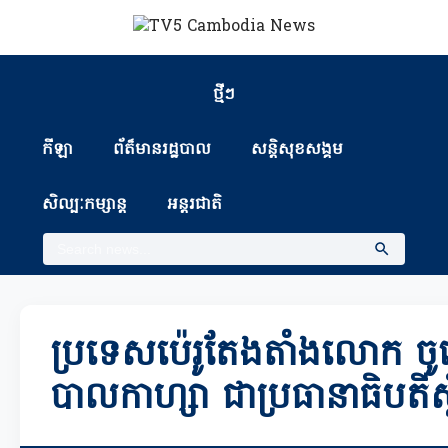
ថ្មីៗ
កីឡា
ព័ត៏មានរដ្ឋបាល
សន្តិសុខសង្គម
សិល្បៈកម្សាន្ត
អន្តរជាតិ
ប្រទេសប៉េរូតែងតាំងលោក ច
បាលកាហ្សា ជាប្រធានាធិបតីស្ត