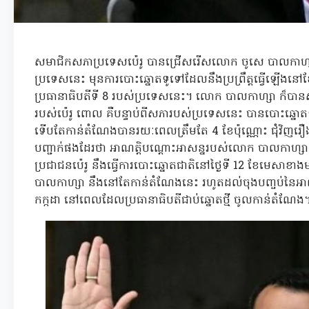
សមាជិកសភាប្រទេសប៉េរូ បានជ្រើសរើសលោក ចូសេ បាលកាហ្សា ជ
ប្រទេសនេះ មុនការបោះឆ្នោតទូទៅដែលនឹងប្រព្រឹត្តធ្វើឡើងន
ប្រធានាធិបតីទី 8 របស់ប្រទេសនេះ។ លោក បាលកាហ្សា ក៏បាន
របស់ប៉េរូ ពោល គឺបន្ទាប់ពីសភារបស់ប្រទេសនេះ បានបោះឆ្នោតទ
ទើបតែកាន់តំណែងបានរយៈពេលត្រឹមតែ 4 ខែប៉ុណ្ណោះ ជុំវិញរឿងអាស
បញ្ជាក់ផងដែរថា អាណត្តិបណ្ដោះអាសន្នរបស់លោក បាលកាហ្ស
ប្រជាជនប៉េរូ នឹងធ្វើការបោះឆ្នោតជាតិនៅថ្ងៃទី 12 ខែមេសាខាង
បាលកាហ្សា នឹងនៅតែកាន់តំណែងនេះ រហូតដល់ចុងបញ្ចប់នៃអាណត្តិប
កក្កដា នៅពេលដែលប្រធានាធិបតីជាប់ឆ្នោតថ្មី ចូលកាន់តំណែង