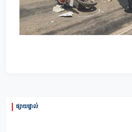
ផ្សាយផ្ទាល់