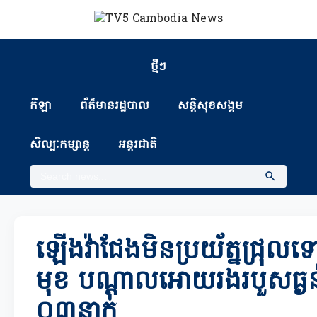
ថ្មីៗ
កីឡា
ព័ត៏មានរដ្ឋបាល
សន្តិសុខសង្គម
សិល្បៈកម្សាន្ត
អន្តរជាតិ
ឡើងវ៉ាជែងមិនប្រយ័ត្នជ្រុលទ
មុខ បណ្តាលអោយរងរបួសធ្ងន
០៣នាក់