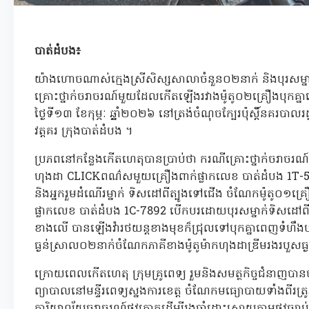
បាត់ដំបង៖
យ៉ាងហោចណាស់ក្មេងស្រីសិស្សសាលាចំនួន០២នាក់ និងបុរសម្នា
គ្រោះថ្នាក់ចរាចរណ៍មួយដែលកើតឡើងរវាងម៉ូតូ០២គ្រឿងបុកគ
ថ្ងៃទី១៣ ខែកុម្ភៈ ឆ្ឆ្នាំ២០២៦ នៅត្រង់ចំណុចក្បែរប៉ុស្តិ៍នគរបាលរដ
វត្តគរ ក្រុងបាត់ដំបង ។
ប្រភពនៅកន្លែងកើតហេតុបានប្រាប់ថា ករណីគ្រោះថ្នាក់ចរាចរ
ហុងដា CLICKពណ៌សមួយគ្រឿងពាក់ផ្លាកលេខ បាត់ដំបង 1T-51
និងអ្នករួមដំណើរម្នាក់ ទិសដៅពីត្បូងទៅជើង ចំណែកម៉ូតូ០១គ្
ផ្លាកលេខ បាត់ដំបង 1C-7892 បើកបរដោយបុរសម្នាក់ទិសដៅ
ខាងលើ បានឡើងវ៉ារថយន្តខាងមុខក៏ជ្រុលទៅបុកគ្នាពេញទំហឹ
ធ្ងន់ស្រាល០២នាក់ចំណែកភាគីខាងម៉ូតូម៉ាកហុងដាឌ្រីមរងរបួសធ្ង
ក្រោយពេលកើតហេតុ ក្រុមគ្រូពេទ្យ រួមនិងសមត្ថកិច្ចជំនាញបា
ព្យាបាលនៅមន្ទីរពេទ្យស្នងការខេត្ត ចំណែកមធ្យោបាយទាំងពីរត
ការិយាល័យចរាចរណ៍ផ្លូវគោកដើម្បីរងចាំដោះស្រាយតាមផ្លូវច្បា