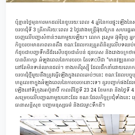
ប៉ុន្មានថ្ងៃមុនការមកដល់នៃខួបរយៈពេល 4 ឆ្នាំនៃការផ្ទុះឡើងនៃសង្រ
ចរចាជុំទី 3 ត្រីភាគីរយៈពេល 2 ថ្ងៃរវាងមន្ត្រីអ៊ុយក្រែន សហរដ្ឋអា
ចេញលើបញ្ហាសំខាន់ៗណាមួយឡើយ។ លោក រុស្តេម អ៊ូមឺរូហ្វ អ្
កិច្ចចរចាមានភាពតានតឹង ខណៈដែលការត្រួតពិនិត្យលើបទឈប់
ក៏ដូចជាបញ្ហាទឹកដីដ៏រសើបដូចជាតំបន់ ដុនបាស និងរោងចក្រថាមពលនុ
បានពិភាក្សា អំឡុងពេលនៃការចរចា តែទោះបីជា "មានវឌ្ឍនភា
នៅតែមិនទាន់ឈានដល់។ ខាងភាគីរុស្ស៊ី ដែលដឹកនាំដោយលោក វ្លាឌី
ចរចាជុំថ្មីមួយនឹងត្រូវធ្វើឡើងក្នុងពេលឆាប់ៗនេះ ខណៈដែលបច្ច
ហត្ថលេខាក្នុងអំឡុងពេលនៃការចរចានោះទេ។ គួរបញ្ជាក់ផងដែរថា 
ឡើងនៅទីក្រុងអាប៊ូដាប៊ី កាលពីថ្ងៃទី 23 24 ខែមករា និងថ្ងៃទី 
សម្រេចលើបញ្ហាណាមួយនោះដែរ ខណៈដែលកិច្ចប្រជុំទាំងនេះ ផ
ធានាសន្តិសុខ បញ្ហាមនុស្សធម៌ និងជម្លោះទឹកដី។