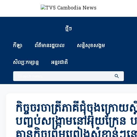
ថ្មីៗ
កីឡា
ព័ត៏មានរដ្ឋបាល
សន្តិសុខសង្គម
សិល្បៈកម្សាន្ត
អន្តរជាតិ
កិច្ចចរចាត្រីភាគីជុំចុងក្រោយស្
បញ្ចប់សង្រ្កាមនៅអ៊ុយក្រែន
គ្មានកិច្ចព្រមព្រៀងសំខាន់ៗ