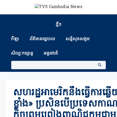
ថ្មីៗ
កីឡា
ព័ត៏មានរដ្ឋបាល
សន្តិសុខសង្គម
សិល្បៈកម្សាន្ត
អន្តរជាតិ
សហរដ្ឋអាមេរិកនឹងធ្វើការឆ្
ខ្លាំង» ប្រសិនបើប្រទេសកាណ
កិច្ចព្រមព្រៀងពាណិជ្ជកម្មជា