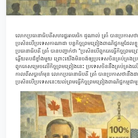
លោកប្រធានាធិបតីសហរដ្ឋអាមេរិក ដូណាល់ ត្រាំ បានប្រកាសថា អ
ប្រសិនបើប្រទេសកាណាដា បន្តកិច្ចព្រមព្រៀងពាណិជ្ជកម្មដែ
ប្រធានាធិបតី ត្រាំ បានបញ្ជាក់ថា "ប្រសិនបើពួកគេធ្វើកិច្ចព្
ឆ្លើយតបដ៏ខ្លាំងមួយ ព្រោះយើងមិនចង់ឲ្យប្រទេសចិនគ្រប់គ
ពួកគេសម្រេចលើកិច្ចព្រមព្រៀងនេះ ប្រទេសចិននឹងគ្រប់គ្រង
កាលពីសប្តាហ៍មុន លោកប្រធានាធិបតី ត្រាំ បានប្រកាសថានឹង
ប្រសិនបើប្រទេសនេះយល់ព្រមធ្វើកិច្ចព្រមព្រៀងពាណិជ្ជកម្មជ