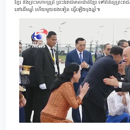
ខ្មែរ និងព្រះមហាក្សត្រី ព្រះវររាជមាតាជាតិខ្មែរ ទៅពិនិត្យព្រ
នៅដើមឆ្នាំ ហើយមួយដងទៀត ធ្វើឡើងចុងឆ្នាំ៕