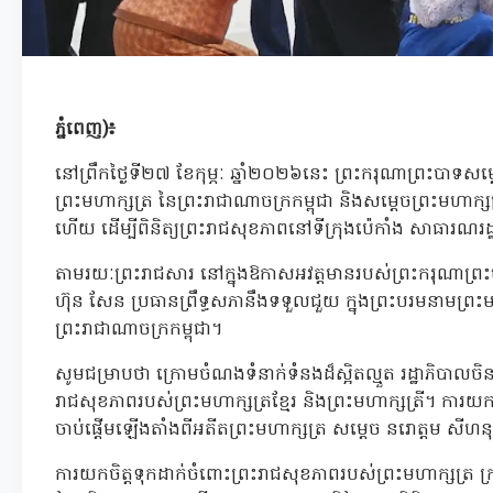
ភ្នំពេញ)៖
នៅព្រឹកថ្ងៃទី២៧ ខែកុម្ភៈ ឆ្នាំ២០២៦នេះ ព្រះករុណាព្រះបាទសម
ព្រះមហាក្សត្រ នៃព្រះរាជាណាចក្រកម្ពុជា និងសម្តេចព្រះមហាក្ស
ហើយ ដើម្បីពិនិត្យព្រះរាជសុខភាពនៅទីក្រុងប៉េកាំង សាធារណរដ
តាមរយៈព្រះរាជសារ នៅក្នុងឱកាសអវត្តមានរបស់ព្រះករុណាព្រ
ហ៊ុន សែន ប្រធានព្រឹទ្ធសភានឹងទទួលជួយ ក្នុងព្រះបរមនាមព្រះមហាក
ព្រះរាជាណាចក្រកម្ពុជា។
សូមជម្រាបថា ក្រោមចំណងទំនាក់ទំនងដ៏ស្អិតល្មួត រដ្ឋាភិបាលចិន
រាជសុខភាពរបស់ព្រះមហាក្សត្រខ្មែរ និងព្រះមហាក្សត្រី។ ការយកចិ
ចាប់ផ្តើមឡើងតាំងពីអតីតព្រះមហាក្សត្រ សម្តេច នរោត្តម សីហនុ 
ការយកចិត្តទុកដាក់ចំពោះព្រះរាជសុខភាពរបស់ព្រះមហាក្សត្រ ក្