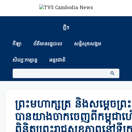
ថ្មីៗ
កីឡា
ព័ត៏មានរដ្ឋបាល
សន្តិសុខសង្គម
សិល្បៈកម្សាន្ត
អន្តរជាតិ
ព្រះមហាក្សត្រ និងសម្តេចព្រះ
បានយាងចាកចេញពីកម្ពុជាហ
ពិនិត្យព្រះរាជសុខភាពនៅទីក្រ