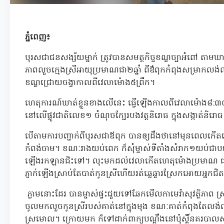
ភ្នំពេញ៖
បុរសជាជនសង្ស័យម្នាក់ ត្រូវបានសមត្ថកិច្ចខណ្ឌច្បាអំពៅ តាមឃា
ភាពលួចក្មេងស្រីអាយុប្រមាណជា២ឆ្នាំ ពីឳពុកកំពុងសម្រាកលង់លក់
ខណ្ឌជ្រោយចង្វាកាលពីវេលាម៉ោង៥ព្រឹក។
ហេតុការណ៍ឃាត់ខ្លួនខាងលើនេះ ធ្វើឡើងកាលពីវេលាម៉ោង៨:៣០នាទ
នៅលើផ្លូវជាតិលេខ១ ចំណុចក្បែរបងវត្តនិរោធ ក្នុងសង្កាត់និរោធ
បើតាមការបញ្ជាក់ពីបុរសជាឪពុក បានឲ្យដឹងថានៅមុនពេលកើតហេត
កំពង់ចាម។ ខណៈរាងយប់ពេក ក៏សុំម្ចាស់ទីតាំងសំរាក១យប់ជាបណ្
ឡើងរកឡានជិះទៅ។ លុះមកដល់វេលាកើតហេតុម៉ោងប្រមាណ ជា៥ព
ភ្ញាក់ឡើងស្រាប់តែបាត់កូនស្រីហើយរត់ឆ្លេឆ្លារស្រែកអោយអ្នក
ភ្លាមនោះដែរ បានម្ចាស់ផ្ទះជួយទៅឆែកមើលកាមេរ៉ាសុវត្ថិភាព 
ចូលមកលួចកូនស្រីរបស់គាត់នៅក្នុងមុង ខណៈគាត់កំពុងតែលង់លក
ស្រមោល។ ក្រោយមក ក៏ទៅដាក់ពាក្យបណ្ដឹងនៅប៉ុស្តិ៍នគរបាលសង្ក