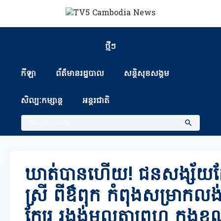
ថ្មីៗ
កីឡា
ព័ត៏មានរដ្ឋបាល
សន្តិសុខសង្គម
សិល្បៈកម្សាន្ត
អន្តរជាតិ
ឃាត់បានហើយ! ជនសង្ស័យដ
ស្រី ពីឳពុក កំពុងសម្រាកល
ក្បែរ រង្វង់មូលតាព្រហ្ម ក្នុងខ