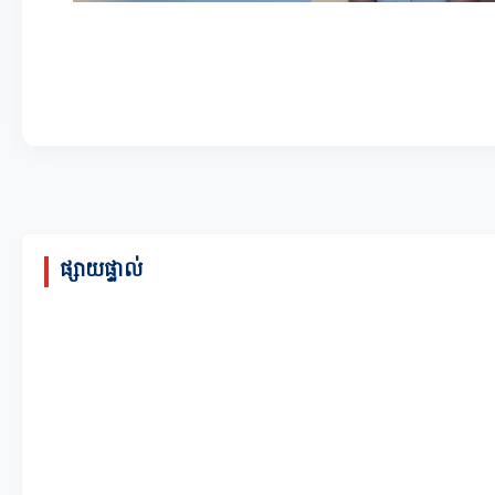
ផ្សាយផ្ទាល់