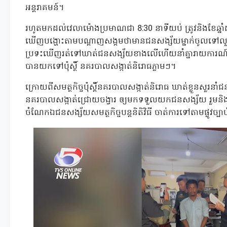
អន្តរាគមន៍។
រហូតមកដល់វេលាម៉ោងប្រមាណជា 8:30 នាទីយប់ ត្រូវនិងខែឆ្នាំ
ឃើញបង្ហោះតាមបណ្តាញសង្គមថាមានជនសង្ស័យម្នាក់ចូលទៅលួ
ប្រទះឃើញរត់ទៅឃាត់ជនសង្ស័យខាងលើហើយនាំគ្នារាយការណ៍ទៅស
បានយកទៅប៉ុស្ថិ៍ នគរបាលសង្កាត់និរោធភ្លាមៗ។
ក្រោយពីសមត្ថកិច្ចប៉ុស្តិ៍នគរបាលសង្កាត់និរោធ ឃាត់ខ្លួនសួរនាំជន
នគរបាលសង្កាត់ជ្រោយចង្វារ ឲ្យមកទទួលយកជនសង្ស័យ រួមនិងក
ចំណែកឯជនសង្ស័យសមត្ថកិច្ចបន្តនិតិវិធី ចាត់ការទៅតាមផ្លូវច្ប