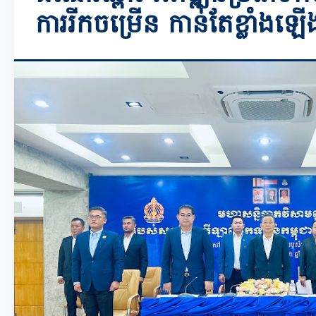
ការរីកចម្រើន កាន់តែខ្លាំងឡើ