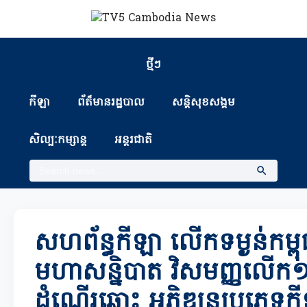
ថ្មីៗ
កីឡា
ព័ត៏មានរដ្ឋបាល
សន្តិសុខសង្គម
សិល្បៈកម្សាន្ត
អន្តរជាតិ
សហព័ន្ធកីឡា លើកទម្ងន់កម្ពុ
មហាសន្និបាត វិសមញ្ញលើក១ ឆ
ដំណើរឆ្ពោះ អភិឌ្ឍនប្រភេទក