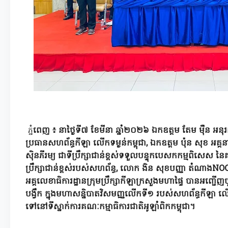
ភ្នំ
ពេញ ៖ នាថ្ងៃទី៧ ខែមីនា ឆ្នាំ២០២៦ ឯកឧត្តម តែម ម៉ឺន អនុរ
ប្រធានសហព័ន្ធកីឡា លើកទម្ងន់កម្ពុជា,
ឯកឧត្តម
ប៉ុន សុខ អគ្គ
ស៊ិនភីរម្យ ​ជាទីប្រឹក្សាជាន់ខ្ពស់​ទទួលបន្ទុកបេសកកម្មពិសេស នៃ
ប្រឹក្សាជាន់ខ្ពស់របស់សហព័ន្ធ, លោក ងិន សុខបញ្ញា តំណាងNO
អគ្គលេខាធិការដ្ឋានក្រុមប្រឹក្សាកីឡាក្រសួងមហាផ្ទៃ បានអញ្ជើញ
បង្វឹក ក្នុងមហាសន្និបាតវិសមញ្ញលើកទី១ របស់សហព័ន្ធកីឡា លើកទ
ទៅនៅទីស្នាក់ការគណៈកម្មាធិការជាតិអូឡាំពិកកម្ពុជា។