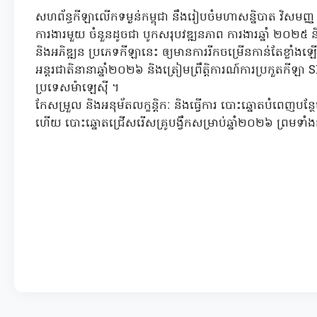
សហព័ន្ធកីឡាលើកទម្ងន់កម្ពុជា នឹងរៀបចំមហាសន្និបាត វិសមញ្ញ
ការងារមួយ ចំនួនដូចជា បូកសរុបវឌ្ឍនភាព ការងារឆ្នាំ ២០២៥ និង
និងអភិឌ្ឍន ប្រភេទកីឡានេះ ឲ្យមានការរីកចម្រើនកាន់តែខ្លាំងឡ
អន្តរជាតិនានាឆ្នាំ២០២៦ និងត្រៀមព្រឹត្តិការណ៍ការប្រកួតក
ប្រទេសម៉ាឡេស៊ី ។
កែសម្រួល និងអនុម័តលក្ខន្តិកៈ និងធ្វើការ បោះឆ្នោតបំពេញបន្ថ
ហើយ បោះឆ្នោតជ្រើសរើសគ្រូបង្វឹកសម្រាប់ឆ្នាំ២០២៦ ព្រមទាំ