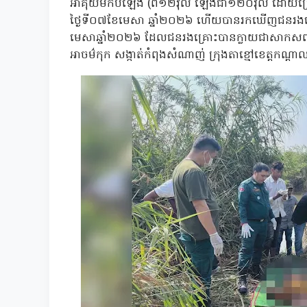
អាគុយមកបំឡែង (ពី១២វ៉ុល ឡើងជា១២០វ៉ុល ដោយប្រើអា
ថ្ងៃទី០៧ខែមេសា ឆ្នាំ២០២៦ ហើយបានរកឃើញជនរងគ
មេសាឆ្នាំ២០២៦ ដែលជនរងគ្រោះបានក្លាយជាសាកសពទ
អាចម៌កុក សង្កាត់កំពុងសំណាញ់ ក្រុងតាខ្មៅខេត្តកណ្ត