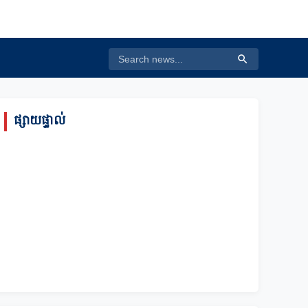
ផ្សាយផ្ទាល់