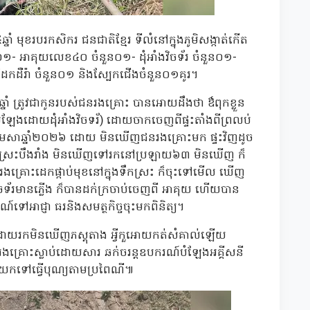
 មុខរបរកសិករ ជនជាតិខ្មែរ ទីលំនៅក្នុងភូមិសង្កាត់កើត
ួន០១- អាគុយលេខ៤០ ចំនួន០១- ដុំអាំងវិចទ័រ ចំនួន០១-
នដែកដឺរ៉ា ចំនួន០១ និងស្បែកជើងចំនួន០១គូរ។
្នាំ ត្រូវជាកូនរបស់ជនរងគ្រោះ បានអោយដឹងថា ឳពុកខ្លួន
ឡែងដោយដុំអាំងវិចទរ័) ដោយចាកចេញពីផ្ទះតាំងពីព្រលប់
មេសាឆ្នាំ២០២៦ ដោយ មិនឃើញជនរងគ្រោះមក ផ្ទះវិញដូច
តាមស្រះបឹងរាំង មិនឃើញទៅរកនៅប្រឡាយ៦៣ មិនឃើញ ក៏
គ្រោះដេកផ្កាប់មុខនៅក្នុងទឹកស្រះ ក៏ចុះទៅមើល ឃើញ
ិចទ័រមានភ្លើង ក៏បានដក់ក្រចាប់ចេញពី អាគុយ ហើយបាន
ៅអាជ្ញា ធរនិងសមត្ថកិច្ចចុះមកពិនិត្យ។
រោយ ដោយរកមិនឃើញភស្តុតាង អ្វីកួអោយកត់សំគាល់ឡើយ
នរងគ្រោះស្លាប់ដោយសារ ឆក់ចរន្តឧបករណ៍បំឡែងអគ្គីសនី
្រួសារយកទៅធ្វើបុណ្យតាមប្រពៃណី៕