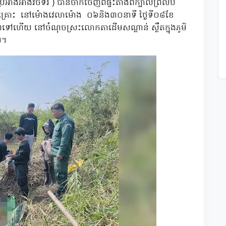
ំងអាំងវិចទរ័ ) បានចាកចេញពីផ្ទះតាំងពីក្បាលព្រលប់
្រោះ នៅម៉ោងវេលាម៉ោង ០៦និង៣០នាទី ថ្ងៃទី០៨ខែ
ៅហើយ នៅចំណុចស្រះលោកតាដើមសណ្តាន់ ស្ថឹតក្នុងភូមិ
ាល។