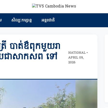
ម
សិល្បៈកម្សាន្ត
អន្តរជាតិ
ី បាត់ឳពុកមួយរា
NATIONAL •
្លាយជាសាកសព ទៅ
APRIL 09,
2026