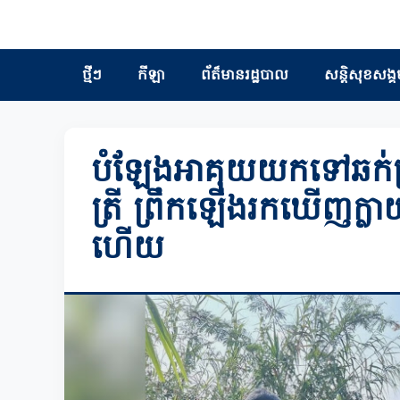
ថ្មីៗ
កីឡា
ព័ត៏មានរដ្ឋបាល
សន្តិសុខសង្គ
បំឡែងអាគុយយកទៅឆក់ត្រ
ត្រី ព្រឹកឡើងរកឃើញក
ហើយ