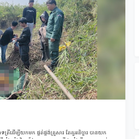
ត្រីដើម្បីយកមក ផ្គត់ផ្គង់គ្រួសារ តែគួអនិច្ចារ បានយក