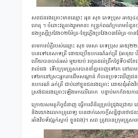
សពជនរងគ្រោះមានឈ្មោះ អុន សុខ ភេទប្រុស អាយុ៤៤ឆ្នាំ
ហេតុ ។ ចំពោះវត្ថុតាងរួមមាន៖ កន្ត្រក់ពណ៌ក្រហមចំន
ដងឬស្សីប្រវែង០២ម៉ែត្រ-ខ្សែភ្លើងប្រវែង០៣ម៉ែត្រ-ចា
តាមការបំភ្លឺរបស់ឈ្មោះ សុខ មេសា ភេទប្រុស អាយុ២២ឆ
បានទៅនេសាទត្រី ដោយប្រើឧបករណ៍ឆក់ត្រី (អាគុយ បំ
ហើយបានបាត់អស់ មួយយប់ រហូតដល់ព្រឹកថ្ងៃទី០៨ខែ
រាល់ដង ទើបក្រុមគ្រួសារបាននាំគ្នាចេញទៅរក នៅ
ទៅរកនៅស្រះអ្នកតាដើមសណ្តាន់ ក៏បានប្រទះឃើញជនរង
ឧបករណ៍ ឆក់ត្រី ជាប់នៅខ្លួនជនរងគ្រោះ ដោយដុំអាំងវ
ស្រង់ជនរងគ្រោះឡើងមកលើគោក បន្ទាប់មកក៏រាយការណ៍ទ
ក្រោយសមត្ថកិច្ចជំនាញ ធ្វើការពិនិត្យគ្រប់ជ្រុងជ្
និងយោងលោកគ្រូពេទ្យ បានដាក់សេចក្តីសន្និដ្ធានថាជ
អាំងវិចទ័រ(ឆ្លក់ស្លាប់ ខ្លួនឯង)។ សព ត្រូវបានក្រុមគ