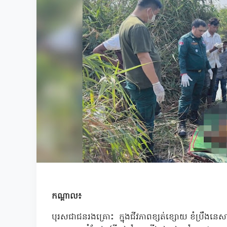
កណ្តាល៖
បុរសជាជនរងគ្រោះ ក្នុងជីវភាពខ្សត់ខ្សោយ ខំប្រឹងនេសាទ