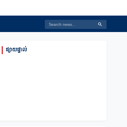
ផ្សាយផ្ទាល់