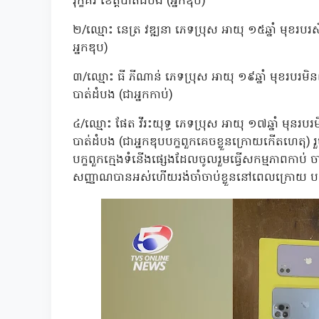
រុក្ខគីរី ខេត្តបាត់ដំបង (អ្នកឌុប)
២/ឈ្មោះ នេត្រ វឌ្ឍនា ភេទប្រុស អាយុ ១៥ឆ្នាំ មុខរបរស
អ្នកឌុប)
៣/ឈ្មោះ ធី ភីណាន់ ភេទប្រុស អាយុ ១៩ឆ្នាំ មុខរបរមិន
បាត់ដំបង (ជាអ្នកកាប់)
៤/ឈ្មោះ ផែត វីរះយុទ្ធ ភេទប្រុស អាយុ ១៧ឆ្នាំ មុនរបរ
បាត់ដំបង (ជាអ្នកឌុបបក្ខពួកគេចខ្លួនក្រោយកើតហេតុ) រ
បក្ខពួកក្មេងទំនើងផ្សេងដែលចូលរួមធ្វើសកម្មភាពកាប់ ចាក់
សញ្ញាណបានអស់ហើយរង់ចាំចាប់ខ្លួននៅពេលក្រោយ 