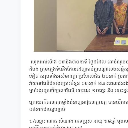
រហូតដល់ម៉ោង ០៣និង៣០នាទី ថ្ងៃដដែល នៅចំណុចខាងកើតវត
ដំបង ក្រុមក្មេងទំនើងដែលដេញកាប់គ្នាបណ្តាលឲសន្តិសុ
ទៀត សរុបទាំងអស់មានគ្នា ប្រហែលជិត ២០នាក់ ប្រដា
វាយទៅលើជនរងគ្រោះចំនួន ០៣នាក់ ខណៈពេលជនរងគ្រោះ
ម្នាក់រងរបួសចំក្បាលពីលើ រយះដេរ ១០ថ្នេរ និង រយះខ្ន
ក្រោយកើតហេតុកម្លាំងជំនាញអាវុធហត្ថខេត្ត បានបើកការស
០៤នាក់ជាបន្តបន្ទាប់
១/ឈ្មោះ ណាត សំណាង ភេទប្រុស អាយុ ១៨ឆ្នាំ មុខរបរមិ