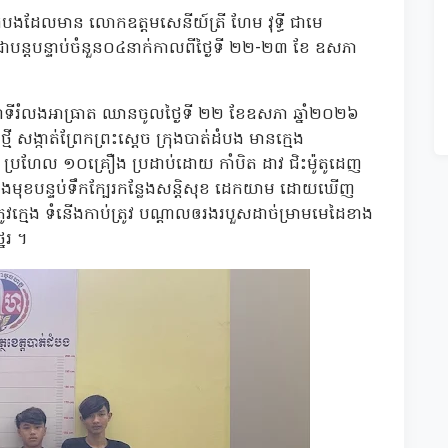
់ដំបងដែលមាន លោកឧត្តមសេនីយ៍ត្រី ហែម វុទ្ធី ជាមេ
ំនើងជាបន្តបន្ទាប់ចំនួន០៤នាក់កាលពីថ្ងៃទី ២២-២៣ ខែ ឧសភា
ីរំលងអាធ្រាត ឈានចូលថ្ងៃទី ២២ ខែឧសភា ឆ្នាំ២០២៦
ី សង្កាត់ព្រែកព្រះស្តេច ក្រុងបាត់ដំបង មានក្មេង
ូ ប្រហែល ១០គ្រឿង ប្រដាប់ដោយ កាំបិត ដាវ ជិះម៉ូតូដេញ
 និងមុខបន្ទប់ទឹកក្បែរកន្លែងសន្តិសុខ ដេកយាម ដោយឃើញ
រូវក្មេង ទំនើងកាប់ត្រូវ បណ្តាលឲរងរបួសដាច់ម្រាមមេដៃខាង
េរ ។