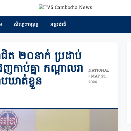
ម
សិល្បៈកម្សាន្ត
អន្តរជាតិ
ាជិត ២០នាក់ ប្រដាប់
េញកាប់គ្នា កណ្តាលរា
NATIONAL
• MAY 25,
្រាបឃាត់ខ្លួន
2026