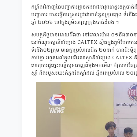
កម្លាំងជំនាញនៃបញ្ជាការដ្ឋានកងរាជអាវុធហត្ថខេត្តបាត
បញ្ជាការ បានធ្វើការស្រាវជ្រាវឃាត់ខ្លួនក្រុមក្មេង ទ
ឆ្នាំ ២០២៦ នៅក្នុងភូមិសាស្ត្រក្រុងបាត់ដំបង ។
សមត្ថកិច្ចបានអោយដឹងថា នៅវេលាម៉ោង ០១និង៣០នាទ
នៅចំណុចស្ថានីយ៍ប្រេង CALTEX ស្ថិតក្នុងភូមិបែកចានថ្ម
ទំនើង០២ក្រុម មានគ្នាប្រហែលជិត ២០នាក់ បានជិះម៉ូត
កាប់គ្នា រហូតដល់ក្នុងបរិវេណស្ថានីយ៍ប្រេង CALTEX
ហេតុការដូច្នេះសន្តិសុខចេញពីមុងមកមើល ក៏ស្រាប់តែត្
ស្តាំ និងរបួសរយះកំភួនដៃស្តាំដល់ ឆ្អឹងដេប្រហែល ២០ថ្ន