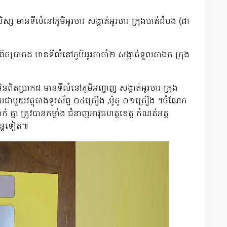
ិស្ស មានទីលំនៅភូមិអូរចារ សង្កាត់អូរចារ ក្រុងបាត់ដំបង (ជា
ពិតប្រាកដ មានទីលំនៅភូមិអូរតាគាំ២ សង្កាត់ទួលតាឯក ក្រុង
មិនពិតប្រាកដ មានទីលំនៅភូមិអញ្ចាញ សង្កាត់អូរចារ ក្រុង
ួមជាមួយវត្ថុតាងទូរស័ព្ទ ០៤គ្រឿង ,ម៉ូតូ ០១គ្រឿង ។ចំណែក
 គ្នា ត្រូវបានកម្លាំង ជំនាញអាវុធហត្ថខេត្ត កំណត់អត្ត
បន្តទៀត៕