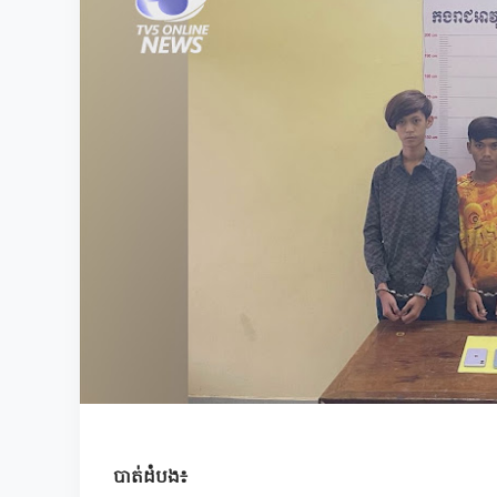
បាត់ដំបង៖