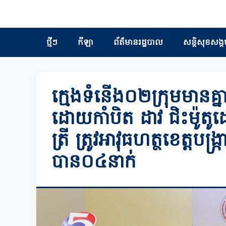
ថ្មីៗ
កីឡា
ព័ត៏មានរដ្ឋបាល
សន្តិសុខសង្គ
ក្មេងទំនើង០២ក្រុមមានគ្ន
ដោយកាំបិត ដាវ ជិះម៉ូតូដ
ត្រី ត្រូវអាវុធហត្ថខេត្តបង្ក
បាន០៤នាក់