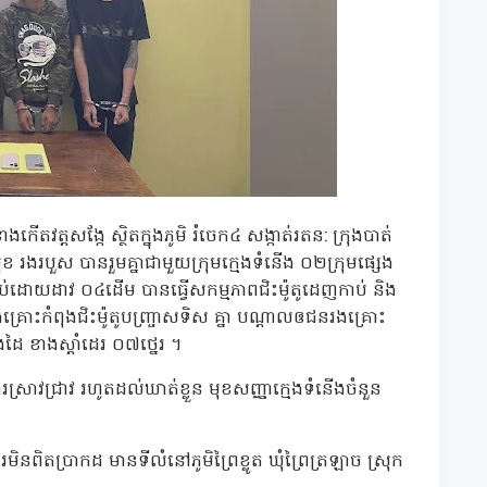
្តសង្កែ ស្ថិតក្នុងភូមិ រំចេក៤ សង្កាត់រតន: ក្រុងបាត់
ខ រងរបួស បានរួមគ្នាជាមួយក្រុមក្មេងទំនើង ០២ក្រុមផ្សេង
ប់ដោយដាវ ០៤ដើម បានធ្វើសកម្មភាពជិះម៉ូតូដេញកាប់ និង
កំពុងជិះម៉ូតូបញ្ច្រាសទិស គ្នា បណ្តាលឲជនរងគ្រោះ
ងដៃ ខាងស្តាំដេរ ០៧ថ្នេរ ។
្រាវជ្រាវ រហូតដល់ឃាត់ខ្លួន មុខសញ្ញាក្មេងទំនើងចំនួន
នពិតប្រាកដ មានទីលំនៅភូមិព្រៃខ្លូត ឃុំព្រៃត្រឡាច ស្រុក