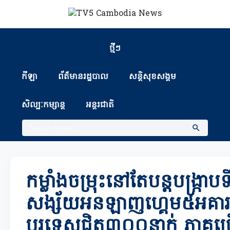
ថ្មីៗ
កីឡា
ព័ត៏មានរដ្ឋបាល
សន្តិសុខសង្គម
សិល្បៈកម្សាន្ត
អន្តរជាតិ
កម្លាំងចម្រុះនៅតែបន្តបង្ក្រាបទ
សង្ស័យអនឡាញហ្គេម៥អគារ 
បរទេសជិត៣០០នាក់ ភាគច្រ