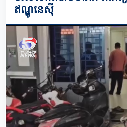
ឥណ្ឌូនេស៊ី