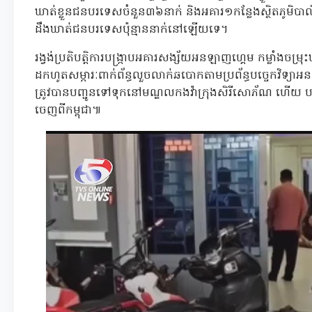
ឃាត់ខ្លួនជនបរទេសចំនួន៣៦នាក់ និងអគារ១កន្លែងស្ថិតភូមិបាល
ដឹងឃាត់ជនបរទេសប៉ុន្មាននាក់នៅឡើយទេ។
រង្វង់ប្រតិបត្តិការបង្ក្រាបអគារសង្ស័យអនឡាញហ្គេម កម្លាំងចម
ដកហូតសម្ភារៈពាក់ព័ន្ធលួចលាក់ឆបោកតាមប្រព័ន្ធបច្ចេកវិ
ត្រូវបានបញ្ជូនទៅទុកនៅមណ្ឌលកងវ៉ាក្រុងសិរីសោភ័ណ ហើយ បញ្ជ
ចេញពីកម្ពុជា៕