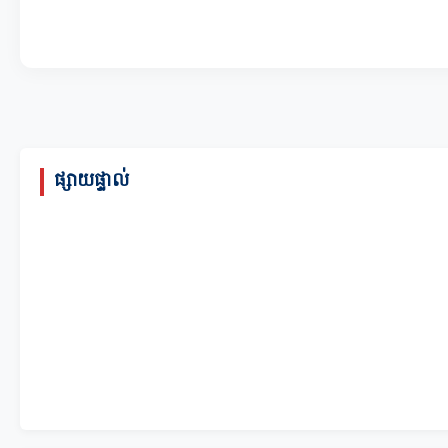
ផ្សាយផ្ទាល់