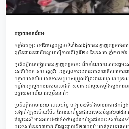
បន្ទាយមានជ័យ៖
កម្លាំងចម្រុះ នៅតែបន្តបង្ក្រាបទីតាំងសង្ស័យអនឡាញហ្គេម៥
ច្រើនជាជនជាតិឥណ្ឌូនេស៊ីកាលពីថ្ងៃទី២៤ ខែឧសភា ឆ្នាំ២០២៦
ប្រតិបត្តិការបង្ក្រាបអនឡាញហ្គេមនេះ ដឹកនាំដោយលោកឧត្តមស
សេនីយ៍ឯក សម វណ្ណវីរៈ អគ្គស្នងការរងនគរបាលជាតិសហការ
បន្ទាយមានជ័យ មានការសម្របសម្រួលពីព្រះរាជអាជ្ញា អយ្យកា
កម្លាំងអគ្គស្នងការនគរបាលជាតិ សហការជាមួយកម្លាំងស្នងការនគរ
បន្ទាយមានជ័យ ជាច្រើននាក់។
ប្រតិបត្តិការមានរយៈពេល១ថ្ងៃ បង្ក្រាប៥ទីតាំងមានអគារ៥កន្លែង
សង្កាត់/ក្រុងប៉ោយប៉ែត ដែលឃាត់ខ្លួនជនបរទេសចំនួន២៧៥នា
ឥណ្ឌូនេស៊ី មានអគារ៦ជាន់៤៥បន្ទប់ឃាត់ខ្លួនជនបរទេសចំនួន១
បរទេសចំនួន៥៣នាក់ និងផ្ទះផ្ទាល់ដី២៣បន្ទប់ ឃាត់ខ្លួនបរទេ