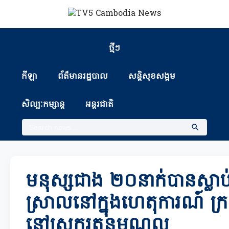
ថ្មីៗ
កីឡា
ព័ត៏មានរដ្ឋបាល
សន្តិសុខសង្គម
សិល្បៈកម្សាន្ត
អន្តរជាតិ
មនុស្សជាង ២០នាក់បានស្លាប់
ស្រាលនៅក្នុងហេតុការណ៍ ក្រឡ
នៅស្រុករតនមណ្ឌល