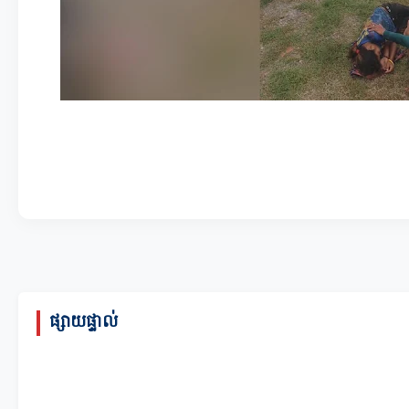
ផ្សាយផ្ទាល់