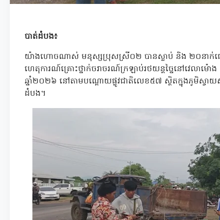
បាត់ដំបង៖
យ៉ាងហោចណាស់ មនុស្សប្រុសស្រី០២ បានស្លាប់ និង ២០នាក់ផ្
ហេតុការណ៍គ្រោះថ្នាក់ចរាចរណ៍ក្រឡាប់រថយន្តច្នៃនៅវេលាម៉
ឆ្នាំ២០២៦ នៅតាមបណ្តោយផ្លូវជាតិលេខ៥៧ ស្ថិតក្នុងភូមិស្វាយ
ដំបង។