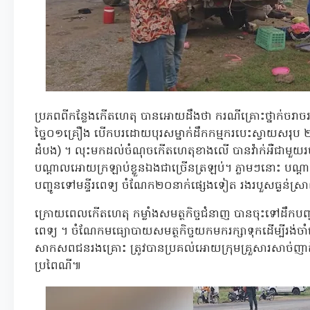
ប្រភពពីកន្លែងកើតហេតុ បានអោយដឹងថា ករណីគ្រោះថ្នាក់ច
ច្នៃ០១គ្រឿង បើកបរដោយបុរសម្នាក់ដឹកកម្មករបេះស្វាយសរុប
ដំបង) ។ លុះមកដល់ចំណុចកើតហេតុខាងលើ បានវ៉ាក់អឺជាមួយរថ
បណ្តាលអោយក្រឡាប់ខ្លួនឯងជាច្រើនត្រឡប់។ ភ្លាមៗនោះ បណ្តាល
បញ្ជូនទៅមន្ទីរពេទ្យ ចំណែក២០នាក់ផ្សេងទៀត រងរបួសធ្ងន់ស្
ក្រោយពេលកើតហេតុ កម្លាំងសមត្ថកិច្ចជំនាញ បានចុះទៅដឹកបញ្ជូ
ពេទ្យ ។ ចំណែកមធ្យោបាយសមត្ថកិច្ចយកមករក្សាទុកដើម្បីរង់ចា
សាកសពជនរងគ្រោះ ត្រូវបានប្រគល់អោយក្រុមគ្រួសារសាច់ញាតិ
ប្រពៃណី៕