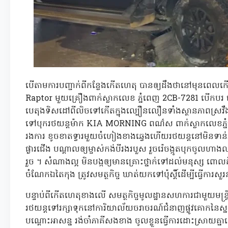
បើតាមការបញ្ជាក់ពីកន្លែងកើតហេតុ បានឲ្យដឹងថានៅមុនពេលក
Raptor មួយគ្រឿងពាក់ស្លាកលេខ ភ្នំពេញ 2CB-7281 បើកបរ ដ
បេតុងទិសដៅពីលិចទៅកើតក្នុងល្បឿនលឿនទាំងស្ថានភាពស្រវឹង ក៏
ទៅបុករថយន្តម៉ាក KIA MORNING ពណ៌ស ពាក់ស្លាកលេខភ្នំ
រងការ ខូចខាតទ្វារមួយចំហៀងខាងឆ្វេងហើយរថយន្តនៅមិនទាន់អ
ផ្ងារជើង បណ្តាលឲ្យម្ចាស់កង់បីរងរបួស រួចរ៉េចង្កូតបុកចូ
រួច ។ សំណាងល្អ មិនបង្កឲ្យមានគ្រោះថ្នាក់ទៅដល់មនុស្ស ពោលគ
ចំណែកឯតៃកុង ត្រូវសមត្ថកិច្ច ឃាត់យកទៅប៉ុស្តិ៍ដើម្បីធ្វើការសួរន
បន្ទាប់ពីកើតហេតុខាងលើ សមត្ថកិច្ចមូលដ្ឋានសហការជាមួយមន្ត
រថយន្តទៅរក្សាទុកនៅការិយាល័យចរាចរណ៍ជំនាញផ្លូវគោកនៃស្ន
បណ្ដោះអាសន្ន រង់ចាំភាគីសងខាង ចូលខ្លួនធ្វើការដោះស្រាយ