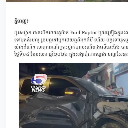
ភ្នំពេញ៖
បុរសម្នាក់ បានបើករថយន្តម៉ាក Ford Raptor មួយគ្រឿងក្នុងល្ប
ទៅបុកគំរបលូ រួចបន្តទៅបុករថយន្តនិងកង់បី ហើយ បន្តទៅប
យ៉ាងដំណំ។ ហេតុការណ៍គ្រោះថ្នាក់ចរាចរណ៍ខាងលើនេះដែរ
ថ្ងៃទី១៤ ខែឧសភា ឆ្នាំ២០២៦ ក្នុងសង្កាត់គោកឃ្លាង ខណ្ឌសែនស