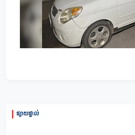
ផ្សាយផ្ទាល់