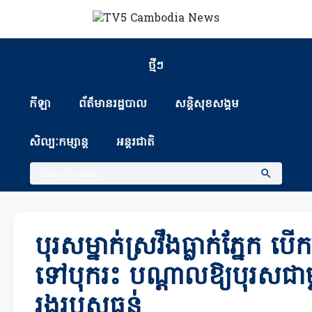
ថ្មីៗ
កីឡា
ព័ត៏មានរដ្ឋបាល
សន្តិសុខសង្គម
សិល្បៈកម្សាន្ត
អន្តរជាតិ
បុរសម្នាក់ស្រវឹងធ្លាក់ភ្នែក ប
ទៅបុករះ បណ្ដាលឱ្យបុរសជាម្ចា
រងរបួសធ្ងន់