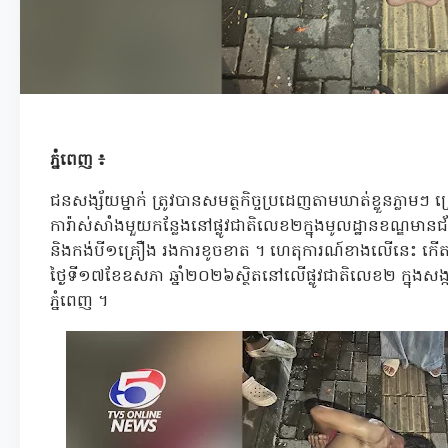
ភ្នំពេញ ៖
ជនសង្ស័យម្នាក់ ត្រូវបានសមត្ថកិច្ចប្រដេញតាមឃាត់ខ្លួនភ្លាមៗ 
ការ៉ាស់សាំងមួយកន្លែងនៅផ្លូវជាតិលេខ២ក្នុងមូលដ្ឋានខណ្ឌម
និងកង់បី១គ្រឿង រងការខូចខាត ។ ហេតុការណ៍ខាងលើនេះ ក
ថ្ងៃទី១៧ខែឧសភា ឆ្នាំ២០២៦ស្ថិតនៅលើផ្លូវជាតិលេខ២ ក្នុងសង្
ភ្នំពេញ ។