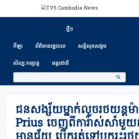
ថ្មីៗ
កីឡា
ព័ត៏មានរដ្ឋបាល
សន្តិសុខសង្គម
សិល្បៈកម្សាន្ត
អន្តរជាតិ
ជនសង្ស័យម្នាក់លួចរថយន្តម
Prius ចេញពីការ៉ាស់សាំមួយកន
មានជ័យ បើករត់ទៅបុករះរថយ