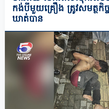
កង់បីមួយគ្រឿង ត្រូវសមត្ថកិ
ឃាត់បាន