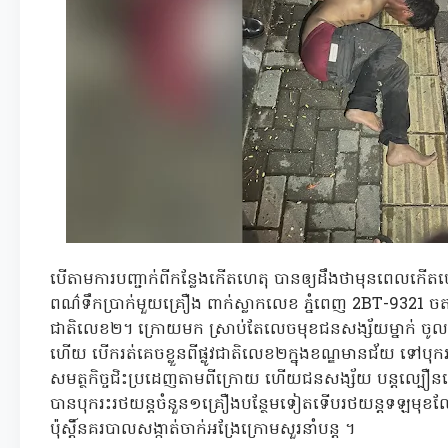
បើតាមការបញ្ជាក់ពីកន្លែងកើតហេតុ បានឲ្យដឹងថាមុនពេលកើត
ពណ៌ទឹកប្រាក់មួយគ្រឿង ពាក់ស្លាកលេខ ភ្នំពេញ 2BT-9321 ចតន
ជាតិលេខ២។ ក្រោយមក ស្រាប់តែលេចមុខជនសង្ស័យម្នាក់ ចូ
ហើយ បើករត់គេចខ្លួនពីផ្លូវជាតិលេខ២ក្នុងខណ្ឌមានជ័យ ទៅប
សមត្ថកិច្ចជិះប្រដេញតាមពីក្រោយ ហើយជនសង្ស័យ បន្តល្បឿនបើក
បានបុករះរថយន្តចំនួន១គ្រឿងបន្ថែមទៀតទើបរថយន្តទឡមុខលែង
ប៉ុស្តិ៍នគរបាលសង្កាត់ចាក់អង្រែក្រោមសួរនាំបន្ត ។