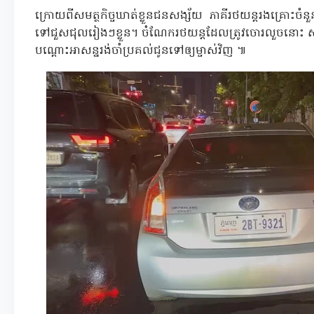
ក្រោយពីសមត្ថកិច្ចឃាត់ខ្លួនជនសង្ស័យ ភាគីរថយន្តរងគ្រោះច
ទៅជួសជុលរៀងៗខ្លួន។ ចំណែករថយន្តដែលត្រូវចោរលួចនោះ សមត
បណ្ដោះអាសន្នរង់ចាំប្រគល់ជូនទៅឲ្យម្ចាស់វិញ ៕