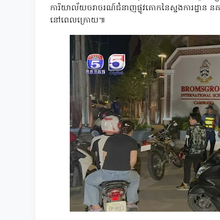
ការិយាល័យចរាចរណ៍ជំនាញផ្លូវគោកនៃស្នងការដ្ឋាន នគ
នៅពេលក្រោយ៕