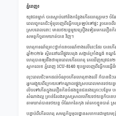
ភ្នំពេញ៖
យុវជនម្នាក់ បានស្លាប់នៅនិងកន្លែងកើតហេតុភ្លាមៗ 
ពេលពួកគេជិះម៉ូតូចេញពីធ្វើការត្រឡប់ទៅផ្ទះ រួចគេចពី
ស្របពេលនោះ មានរថយន្តមួយគ្រឿងទៀតមកលឿនកិនពីលើចំ
សមត្ថកិច្ចតាមឃាត់បាន វិញ។
ហេតុការណ៍គ្រោះថ្នាក់ចរាចរណ៍ខាងលើនេះដែរ បានក
ឆ្នាំ២០២៦ ស្ថិតនៅលើផ្លូវបេតុង សង្កាត់ក្រាំងធ្នង់ ខ
ហេតុបានឲ្យដឹងថាមុនពេលកើតហេតុ គេឃើញយុវជន២នាក់ 
ស្លាកលេខ ភ្នំពេញ 1CU-8140 ឌុបគ្នាចេញពីធ្វើការធ្វ
លុះពេលជិះមកដល់ចំណុចកើតហេតុខាងលើ ក៏បានជិះគេចពី
អ្នកអង្គុយពីក្រោយទៅកណ្តាលផ្លូវស្របពេលមានរថយន្តធ
លិចទៅកើតក្នុងលឿនកិនចំដងខ្លួនជនរងគ្រោះបន្ថែម បណ
សំណាងល្អ គ្រាន់តែរងរបួសស្រាលហើយរថយន្តក៏បានបន្
តាមឃាត់បានរថយន្ត ចំណែកតៃកុង រត់គេចខ្លួនបាត់ 
បន្ទាប់ពីកើតហេតុ សមត្ថកិច្ចមូលដ្ឋានសហការជាមួយមន្