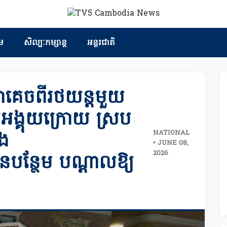
ម
សិល្បៈកម្សាន្ត
អន្តរជាតិ
គ្នាគេចពីរថយន្តមួយ
នកអង្គុយក្រោយ ស្រប
NATIONAL
ង
• JUNE 08,
2026
បន្ថែម បណ្ដាលឱ្យ