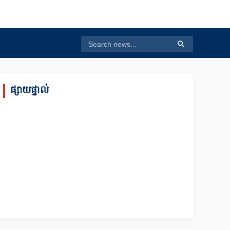
ផ្សាយផ្ទាល់