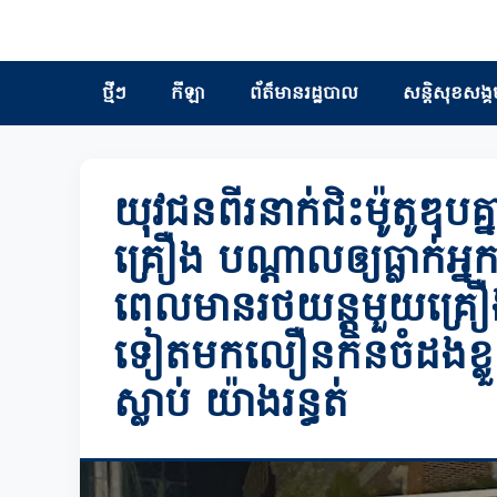
ថ្មីៗ
កីឡា
ព័ត៏មានរដ្ឋបាល
សន្តិសុខសង្គ
យុវជនពីរនាក់ជិះម៉ូតូឌុប
គ្រឿង បណ្ដាលឲ្យធ្លាក់អ្
ពេលមានរថយន្តមួយគ្រឿ
ទៀតមកលឿនកិនចំដងខ្លួន
ស្លាប់ យ៉ាងរន្ធត់