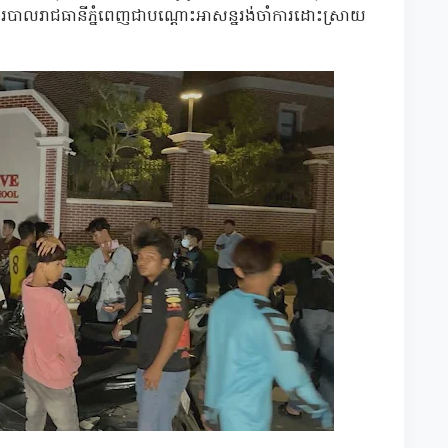
របាលរាជធានីភ្នំពេញជាបណ្ដោះអាសន្នរង់ចាំការដោះស្រាយ