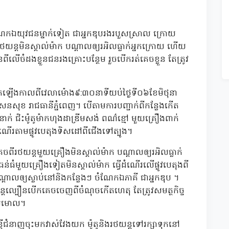
ចំណែកឯយុវជនម្នាក់ទៀត ជាអ្នកឌុបរងរបួសស្រាល ក្រោយ
រថយន្តមិនស្គាល់ម៉ាក បណ្ដាលឲ្យរអិលធ្លាក់អ្នកក្រោយ ហើយ
ដងខ្លួនជនរងគ្រោះបន្ថែម រួចបើករត់គេចខ្លួន តែត្រូវ
ើតឡើងកាលពីវេលាម៉ោង៩:៣០នាទីយប់ថ្ងៃទី០៦ខែមិថុនា
ណ្ឌសែនសុខ រាជធានីភ្នំពេញ។ បើតាមការបញ្ជាក់ពីកន្លែងកើត
ជិះម៉ូតូម៉ាកហុងដាឌ្រីមសង់ ពណ៌ខ្មៅ មួយគ្រឿងពាក់
ើដំណើរតាមផ្លូវបេតុងទិសដៅពីជើងទៅត្បូង។
រថយន្តមួយគ្រឿងមិនស្គាល់ម៉ាក បណ្តាលឲ្យរអិលធ្លាក់
ន់ធំមួយគ្រឿងទៀតមិនស្គាល់ម៉ាក ធ្វើដំណើរលើផ្លូវបេតុងពី
្ដាលឲ្យស្លាប់នៅនិងកន្លែងៗ ចំណែកឯភាគី ជាអ្នកឌុប ។
តល្បឿនបើកគេចចេញពីចំណុចកើតហេតុ តែត្រូវសមត្ថកិច្ច
ស្រមោល។
ត្រីជំនាញចុះមកវាស់វែងយក ម៉ូតូនិងរថយន្តទៅរក្សាទុកនៅ