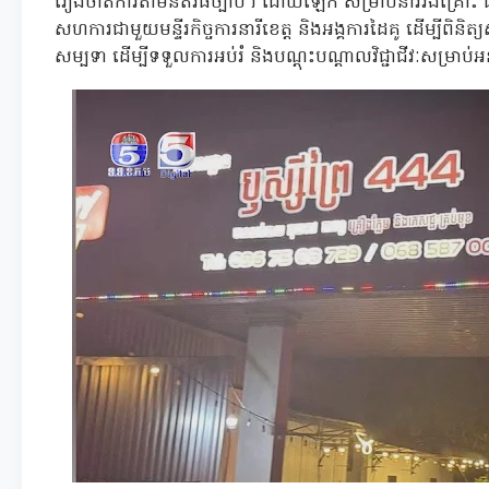
រឿងចាត់ការតាមនីតិវិធីច្បាប់។ ដោយឡែក សម្រាប់នារីរងគ្រោះ 
សហការជាមួយមន្ទីរកិច្ចការនារីខេត្ត និងអង្គការដៃគូ ដើម្បីពិនិ
សម្បទា ដើម្បីទទួលការអប់រំ និងបណ្តុះបណ្តាលវិជ្ជាជីវៈសម្រា