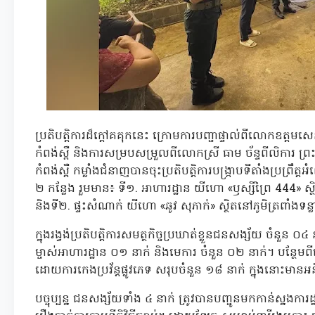
ប្រតិបត្តិការដ៏ក្តៅគគុកនេះ ក្រោមការបញ្ជាផ្ទាល់ពីលោកឧត្ត
កំពង់ស្ពឺ និងការសម្របសម្រួលពីលោកស្រី ធាម ច័ន្ទពីលិការ ព្
កំពង់ស្ពឺ កម្លាំងជំនាញបានចុះប្រតិបត្តិការបង្ក្រាបទីតាំងប្រព្រឹត្
២ កន្លែង រួមមាន៖ ទី១. អាហារដ្ឋាន យីហោ «ឫស្សីព្រៃ 444» ស្
និងទី២. ផ្ទះសំណាក់ យីហោ «ឆូវ សុភាក់» ស្ថិតនៅភូមិត្រពាំងទន្
ក្នុងរង្វង់ប្រតិបត្តិការសមត្ថកិច្ចប្រឃាត់ខ្លួនជនសង្ស័យ ចំនួន ០
ម្ចាស់អាហារដ្ឋាន ០១ នាក់ និងមេការ ចំនួន ០២ នាក់។ បន្ថែមពី
ដោយការកេងប្រវ័ន្តផ្លូវភេទ សរុបចំនួន ១៨ នាក់ ក្នុងនោះមាន
បច្ចុប្បន្ន ជនសង្ស័យទាំង ៤ នាក់ ត្រូវបានបញ្ជូនមកកាន់ស្នងការ