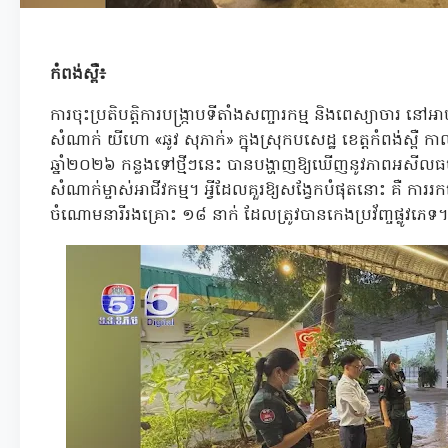
កំពង់ស្ពឺ៖
ការចុះប្រតិបត្តិការបង្ក្រាបទីតាំងសញ្ចារកម្ម និងពេស្យាចារ នៅអ
សំណាក់ យីហោ «ឆូវ សុភាក់» ក្នុងស្រុកបសេដ្ឋ ខេត្តកំពង់ស្ពឺ កា
ឆ្នាំ២០២៦ កន្លងទៅថ្មីៗនេះ បានបង្ហាញឱ្យឃើញនូវភាពអសីលធម៌ 
សំណាក់ម្ចាស់អាជីវកម្ម។ អ្វីដែលគួរឱ្យសង្វែកបំផុតនោះ គឺ ការ
ចំណោមនារីរងគ្រោះ ១៨ នាក់ ដែលត្រូវបានកេងប្រវ័ញ្ចផ្លូវភេទ។