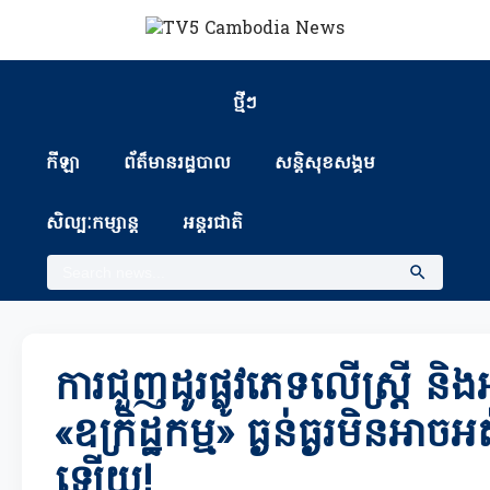
ថ្មីៗ
កីឡា
ព័ត៏មានរដ្ឋបាល
សន្តិសុខសង្គម
សិល្បៈកម្សាន្ត
អន្តរជាតិ
ការជួញដូរផ្លូវភេទលើស្ត្រី និ
«ឧក្រិដ្ឋកម្ម» ធ្ងន់ធ្ងរមិនអា
ឡើយ!