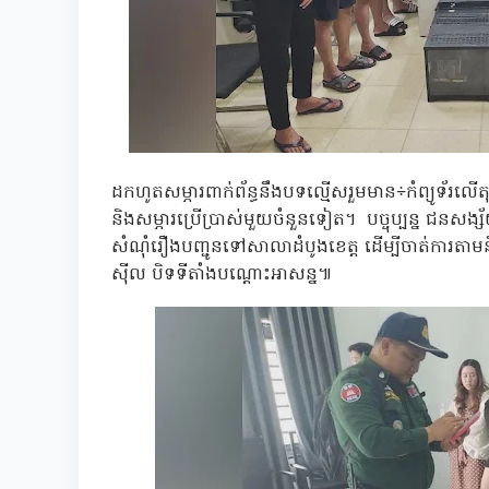
ដកហូតសម្ភារពាក់ព័ន្ធនឹងបទល្មើសរួមមាន÷កំព្យូទ័រលើតុ A
និងសម្ភារប្រើប្រាស់មួយចំនួនទៀត។ បច្ចុប្បន្ន ជនសង្ស័
សំណុំរឿងបញ្ជូនទៅសាលាដំបូងខេត្ត ដើម្បីចាត់ការតាមនីតិវ
ស៊ីល បិទទីតាំងបណ្ដោះអាសន្ន៕