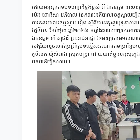
ដោយអនុវត្តតាមបទបញ្ជាដ៏ខ្ពង់ខ្ពស់ ពី ឯកឧត្ដម នាយ
ប៉េង ពោធិ៍សា អភិបាល នៃគណៈអភិបាលខេត្តស្វាយរៀង ដឹ
ការនគរបាលខេត្តស្វាយរៀង ស្តីពីការអនុវត្តយុទ្ធនាក
ថ្ងៃទី០៩ ខែមិថុនា ឆ្នាំ២០២៦ កម្លាំងគណៈបញ្ជាការឯ
ឯកឧត្ដម ខាំ សុផារី ព្រះរាជអាជ្ញា នៃអយ្យការអមសាលាដំបូ
សង្ស័យលួចលាក់ប្រព្រឹត្តបទល្មើសឆបោកតាមប្រព័ន្ធបច្ច
ភូមិចេក ឃុំសំរោង ស្រុកចន្ទ្រា ដោយឃាត់ខ្លួនមនុស្សក្នុង
ជនជាតិវៀតណាម។