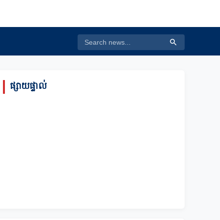
ផ្សាយផ្ទាល់