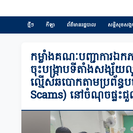
ថ្មីៗ
កីឡា
ព័ត៏មានរដ្ឋបាល
សន្តិសុខសង្គ
កម្លាំងគណៈបញ្ជាការឯកភាព
ចុះបង្រ្កាបទីតាំងសង្ស័យល
ល្មើសឆបោកតាមប្រព័ន្ធបច្
Scams) នៅចំណុចផ្ទះជួល 