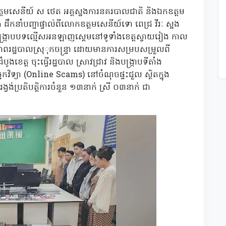
ឧត្តមសេនីយ៍ ស ថេត អគ្គស្នងការនគរបាលជាតិ និងឯកឧត្ដម
កនាំបញ្ជាផ្ទាល់ពីលោកឧត្ដមសេនីយ៍ទោ ពេជ្រ វីរៈ ស្នង
ារបង្ក្រាបបទល្មើសអនឡាញស្គេមនៅទូទាំងខេត្តស្វាយរៀង កាល
កភាពរដ្ឋបាលស្រុុកចន្ទ្រា ដោយមានការសម្របសម្រួលពី
ងខេត្ត ចុះធ្វើរដ្ឋបាល ស្រាវជ្រាវ និងបង្រ្កាបទីតាំង
េកវិទ្យា (Online Scams) នៅចំណុចផ្ទះជួល ស្ថិតក្នុង
រង្វង់ប្រតិបត្តិការចំនួន ១៣នាក់ ស្រី ០៣នាក់ ជា