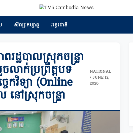
ម
សិល្បៈកម្សាន្ត
អន្តរជាតិ
រដ្ឋបាលស្រុកចន្ទ្រា
ួចលាក់ប្រព្រឹត្តបទ
NATIONAL
• JUNE 12,
ចេកវិទ្យា (Online
2026
នៅស្រុកចន្ទ្រា