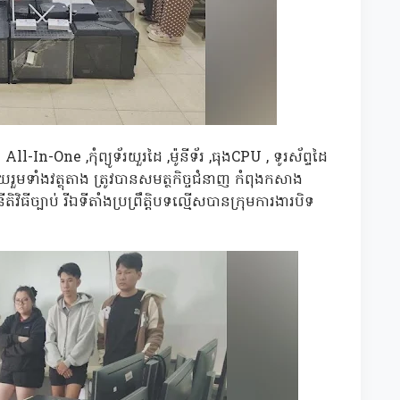
ll-In-One ,កុំព្យូទ័រយួរដៃ ,ម៉ូនីទ័រ ,ធុងCPU , ទូរស័ព្ទដៃ
យរួមទាំងវត្ថុតាង ត្រូវបានសមត្ថកិច្ចជំនាញ កំពុងកសាង
ិធីច្បាប់ រីឯទីតាំងប្រព្រឹត្តិបទល្មើសបានក្រុមការងារបិទ