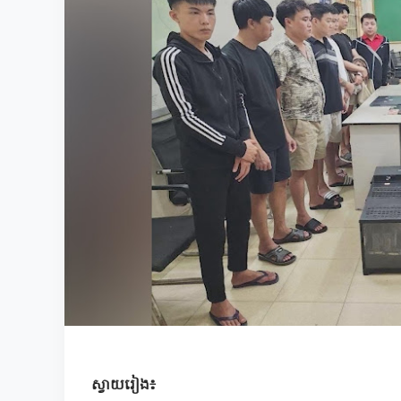
ស្វាយរៀង៖