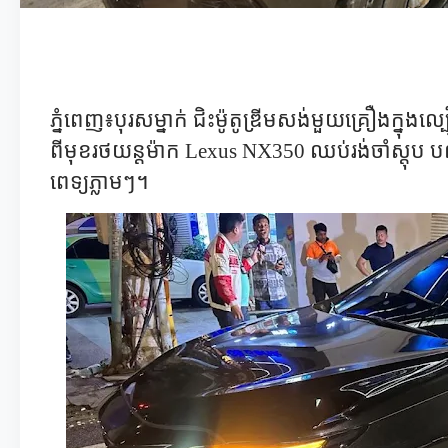
ភ្នំពេញ៖បុរសម្នាក់ ជិះម៉ូតូឌ្រីមសង់មួយគ្រឿងក្នុង
ពីមុខរថយន្តម៉ាក
Lexus NX350
ឈប់រង់ចាំស្តុប បណ
ពេទ្យភ្លាមៗ។