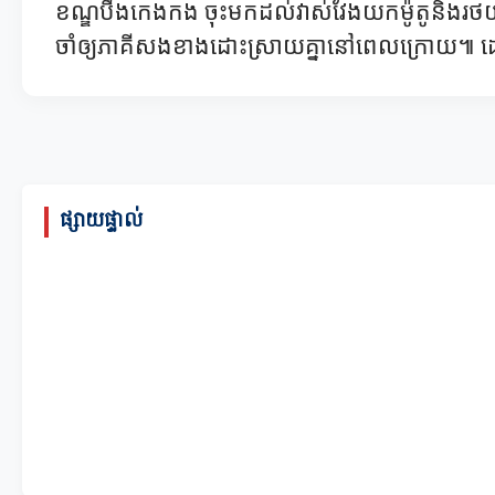
ខណ្ឌបឹងកេងកង ចុះមកដល់វាស់វែងយកម៉ូតូនិងរថយន
ចាំឲ្យភាគីសងខាងដោះស្រាយគ្នានៅពេលក្រោយ៕
ផ្សាយផ្ទាល់