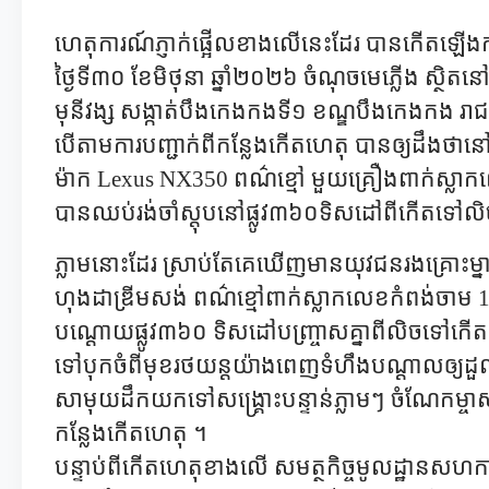
ហេតុការណ៍ភ្ញាក់ផ្អើលខាងលើនេះដែរ បានកើតឡ
ថ្ងៃទី៣០ ខែមិថុនា ឆ្នាំ២០២៦ ចំណុចមេភ្លើង ស្ថិត
មុនីវង្ស សង្កាត់បឹងកេងកងទី១ ខណ្ឌបឹងកេងកង រាជ
បើតាមការបញ្ជាក់ពីកន្លែងកើតហេតុ បានឲ្យដឹងថ
ម៉ាក
Lexus NX350
ពណ៌ខ្មៅ មួយគ្រឿងពាក់ស្លាកល
បានឈប់រង់ចាំស្តុបនៅផ្លូវ៣៦០ទិសដៅពីកើតទៅល
ភ្លាមនោះដែរ ស្រាប់តែគេឃើញមានយុវជនរងគ្រោះម្នាក
ហុងដាឌ្រីមសង់ ពណ៌ខ្មៅពាក់ស្លាកលេខកំពង់ចាម
បណ្តោយផ្លូវ៣៦០ ទិសដៅបញ្រ្ចាសគ្នាពីលិចទៅកើតក្ន
ទៅបុកចំពីមុខរថយន្តយ៉ាងពេញទំហឹងបណ្តាលឲ្យដួលរ
សាមុយដឹកយកទៅសង្រ្គោះបន្ទាន់ភ្លាមៗ ចំណែកម្ច
កន្លែងកើតហេតុ ។
បន្ទាប់ពីកើតហេតុខាងលើ សមត្ថកិច្ចមូលដ្ឋានសហកា