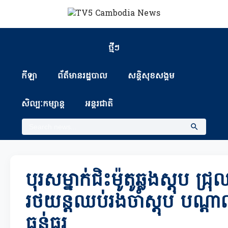
ថ្មីៗ
កីឡា
ព័ត៏មានរដ្ឋបាល
សន្តិសុខសង្គម
សិល្បៈកម្សាន្ត
អន្តរជាតិ
បុរសម្នាក់ជិះម៉ូតូឆ្លងស្តុប ជ្
រថយន្តឈប់រងចាំស្តុប បណ្ត
ធ្ងន់ធ្ងរ