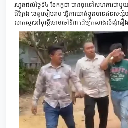
រហូតដល់ថ្ងៃទី៤ ខែកក្កដា បានចុះទៅសហការជាមួយក
ជីក្រែង ខេត្តសៀមរាប ធ្វើការឃាត់ខ្លួនបានជនសង្
សាកសួរនៅប៉ុស្តិ៍ចោមចៅទី៣ ដើម្បីកសាងសំណុំរឿងច