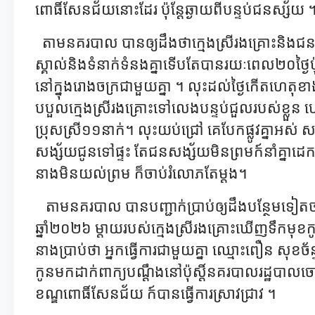
ពោធិ៍សែនជ័យនោះដែរ ប៉ុន្តែឆ្ងាយពីបន្ទប់ជនស្ស័យ 
តាមនគរបាល បានឲ្យដឹងថាក្មេងស្រីរងគ្រោះនិងជ
ស្គាល់និងទំនាក់ទំនងគ្នាទើបតែបានរយៈពេល២០ថ្ងៃប៉ុ
នៅក្នុងរោងចក្រជាមួយគ្នា ។ លុះដល់ថ្ងៃកើតហេតុខ
បបួលក្មេងស្រីរងគ្រោះទៅលេងបន្ទប់ជួលរបស់ខ្លួន ហើ
ប្រុសស្រី១១នាក់។ លុះយប់ជ្រៅ គេបែកផ្លូវគ្នាអស
សង្ស័យជូនទៅផ្ទះ តែជនសង្ស័យមិនព្រមក៍នាំគ្នា
នាងមិនយល់ព្រម ក៏ចាប់រំលោភតែម្តង។
តាមនគរបាល បានបញ្ជាក់ប្រាប់ឲ្យដឹងបន្ថែមទៀតថ
ឆ្នាំ២០២៦ ម្តាយរបស់ក្មេងស្រីរងគ្រោះឃើញទឹកមុខកូន
នាងប្រាប់ថា អ្នកធ្វើការជាមួយគ្នា ឈ្មោះពឿន សុខច័
កូនមកដាក់ពាក្យបណ្ដឹងនៅប៉ុស្តិ៍នគរបាលរដ្ឋ
ខណ្ឌពោធិ៍សែនជ័យ ក៍បានធ្វើការស្រាវជ្រាវ ។