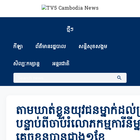
ថ្មីៗ
កីឡា
ព័ត៏មានរដ្ឋបាល
សន្តិសុខសង្គម
សិល្បៈកម្សាន្ត
អន្តរជាតិ
តាមឃាត់ខ្លួនយុវជនម្នាក់ដល
បន្ទាប់ពីចាប់រំលោភកម្មការីនីម្
គេចខ្លួនបានជាង១ខែ