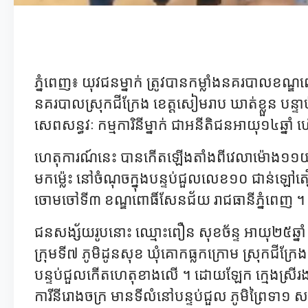
ភ្នំពេញ៖ យុវជនម្នាក់ ត្រូវបានកម្លាំងនគរបាលខ
នគរបាលស្រុកជីក្រែង ខេត្តសៀមរាប ឃាត់ខ្លួន បន្ទា
សេពសន្ធវៈ កម្មការិនីម្នាក់ ជាអនីតិជនអាយុ១៤ឆ្នា
ហេតុការណ៍នេះ បានកើតឡើងតាំងពីវេលាម៉ោង១១យប
មកម្ល៉េះ នៅចំណុចក្នុងបន្ទប់ជួលលេខ១០ ជាន់ឡៅតឿ ស្
ចោមចៅទី៣ ខណ្ឌពោធិ៍សែនជ័យ រាជធានីភ្នំពេញ ។
ជនសង្ស័យរូបនោះ ឈ្មោះពឿន សុខច័ន្ទ អាយុ២៥ឆ្នាំ
ក្រុមទី៧ ភូមិដូនសុខ ឃុំគោកធ្លកក្រោម ស្រុកជីក្រែ
បន្ទប់ជួលកើតហេតុខាងលើ ។ ដោយឡែក ក្មេងស្រីរងគ្
ការីនីរោងចក្រ មានទីលំនៅបន្ទប់ជួល ភូមិព្រៃទា១ 