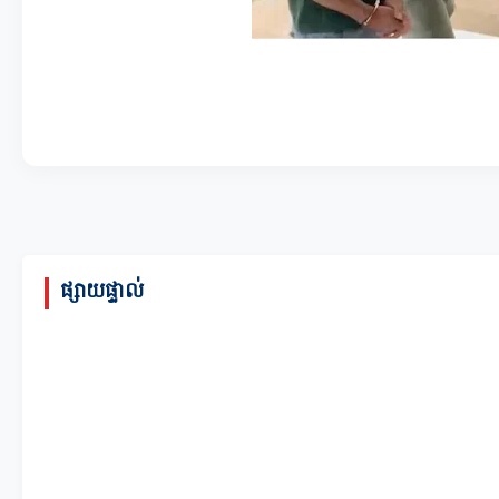
ផ្សាយផ្ទាល់