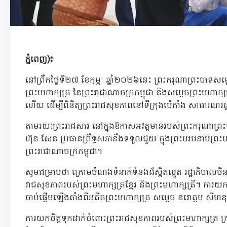
ភ្នំពេញ)៖
នៅព្រឹកថ្ងៃទី២៧ ខែកុម្ភៈ ឆ្នាំ២០២៦នេះ ព្រះករុណាព្រះបាទសម
ព្រះមហាក្សត្រ នៃព្រះរាជាណាចក្រកម្ពុជា និងសម្តេចព្រះមហាក្ស
ហើយ ដើម្បីពិនិត្យព្រះរាជសុខភាពនៅទីក្រុងប៉េកាំង សាធារណរដ
តាមរយៈព្រះរាជសារ នៅក្នុងឱកាសអវត្តមានរបស់ព្រះករុណាព្រ
ហ៊ុន សែន ប្រធានព្រឹទ្ធសភានឹងទទួលជួយ ក្នុងព្រះបរមនាមព្រះមហាក
ព្រះរាជាណាចក្រកម្ពុជា។
សូមជម្រាបថា ក្រោមចំណងទំនាក់ទំនងដ៏ស្អិតល្មួត រដ្ឋាភិបាលចិន
រាជសុខភាពរបស់ព្រះមហាក្សត្រខ្មែរ និងព្រះមហាក្សត្រី។ ការយកចិ
ចាប់ផ្តើមឡើងតាំងពីអតីតព្រះមហាក្សត្រ សម្តេច នរោត្តម សីហនុ 
ការយកចិត្តទុកដាក់ចំពោះព្រះរាជសុខភាពរបស់ព្រះមហាក្សត្រ ក្