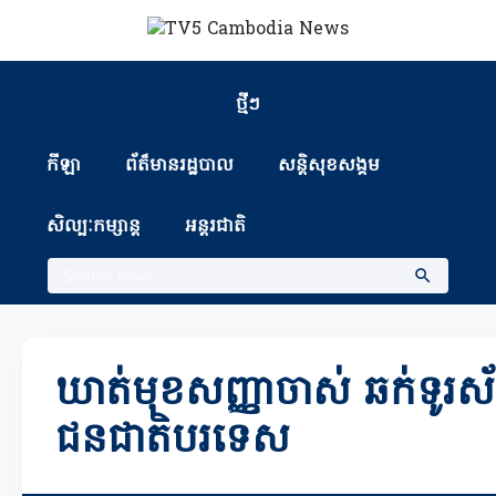
ថ្មីៗ
កីឡា
ព័ត៏មានរដ្ឋបាល
សន្តិសុខសង្គម
សិល្បៈកម្សាន្ត
អន្តរជាតិ
ឃាត់មុខសញ្ញាចាស់ ឆក់ទូរស័ព្ទ
ជនជាតិបរទេស