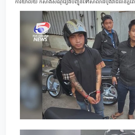
ការិយាល័យ កសាងសំណុំរឿងបញ្ជូនទៅសាលាដំបូងរាជធានីភ្នំពេញ 