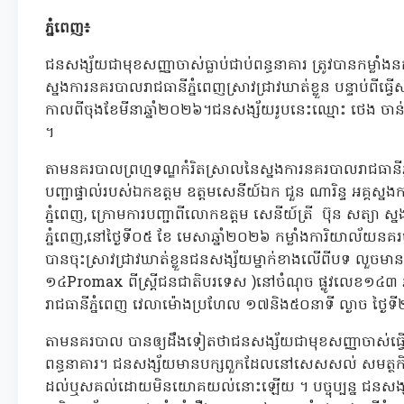
ភ្នំពេញ៖
ជនសង្ស័យជាមុខសញ្ញាចាស់ធ្លាប់ជាប់ពន្ធនាគារ ត្រូវបានកម្លា
ស្នងការនគរបាលរាជធានីភ្នំពេញស្រាវជ្រាវឃាត់ខ្លួន បន្ទាប់ពីធ្វ
កាលពីចុងខែមីនាឆ្នាំ២០២៦។ជនសង្ស័យរូបនេះឈ្មោះ ថេង ចាន់វិរ
។
តាមនគរបាលព្រហ្មទណ្ឌកំរិតស្រាលនៃស្នងការនគរបាលរាជធានីភ
បញ្ជាផ្ទាល់របស់ឯកឧត្ដម ឧត្តមសេនីយ៍ឯក ជួន ណារិន្ទ អគ្គស្
ភ្នំពេញ, ក្រោមការបញ្ជាពីលោកឧត្តម សេនីយ៍ត្រី ប៊ុន សត្យា ស
ភ្នំពេញ,នៅថ្ងៃទី០៥ ខែ មេសាឆ្នាំ២០២៦ កម្លាំងការិយាល័យនគរ
បានចុះស្រាវជ្រាវឃាត់ខ្លួនជនសង្ស័យម្នាក់ខាងលើពីបទ លួចមា
១៤Promax ពីស្រ្តីជនជាតិបរទេស )នៅចំណុច ផ្លូវលេខ១៤៣ ភូ
រាជធានីភ្នំពេញ វេលាម៉ោងប្រហែល ១៧និង៥០នាទី ល្ងាច ថ្ងៃទ
តាមនគរបាល បានឲ្យដឹងទៀតថាជនសង្ស័យជាមុខសញ្ញាចាស់ធ្វើសក
ពន្ធនាគារ។ ជនសង្ស័យមានបក្សពួកដែលនៅសេសសល់ សមត្ថកិច្ច កំព
ដល់ឬសគល់ដោយមិនយោគយល់នោះឡើយ ។ បច្ចុប្បន្ន ជនសង្ស័យ