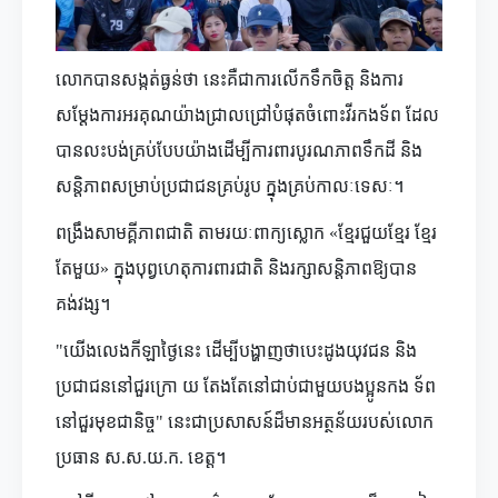
លោកបានសង្កត់ធ្ងន់ថា នេះគឺជាការលើកទឹកចិត្ត និងការ
សម្ដែងការអរគុណយ៉ាងជ្រាលជ្រៅបំផុតចំពោះវីរកងទ័ព ដែល
បានលះបង់គ្រប់បែបយ៉ាងដើម្បីការពារបូរណភាពទឹកដី និង
សន្តិភាពសម្រាប់ប្រជាជនគ្រប់រូប ក្នុងគ្រប់កាលៈទេសៈ។
ពង្រឹងសាមគ្គីភាពជាតិ តាមរយៈពាក្យស្លោក «ខ្មែរជួយខ្មែរ ខ្មែរ
តែមួយ» ក្នុងបុព្វហេតុការពារជាតិ និងរក្សាសន្តិភាពឱ្យបាន
គង់វង្ស។
"យើងលេងកីឡាថ្ងៃនេះ ដើម្បីបង្ហាញថាបេះដូងយុវជន និង
ប្រជាជននៅជួរក្រោ យ តែងតែនៅជាប់ជាមួយបងប្អូនកង ទ័ព
នៅជួរមុខជានិច្ច" នេះជាប្រសាសន៍ដ៏មានអត្ថន័យរបស់លោក
ប្រធាន ស.ស.យ.ក. ខេត្ត។