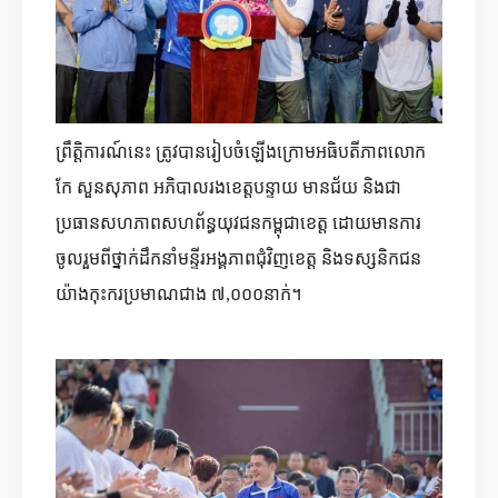
ព្រឹត្តិការណ៍នេះ ត្រូវបានរៀបចំឡើងក្រោមអធិបតីភាពលោក
កែ សួនសុភាព អភិបាលរងខេត្តបន្ទាយ មានជ័យ និងជា
ប្រធានសហភាពសហព័ន្ធយុវជនកម្ពុជាខេត្ត ដោយមានការ
ចូលរួមពីថ្នាក់ដឹកនាំមន្ទីរអង្គភាពជុំវិញខេត្ត និងទស្សនិកជន
យ៉ាងកុះករប្រមាណជាង ៧,០០០នាក់។