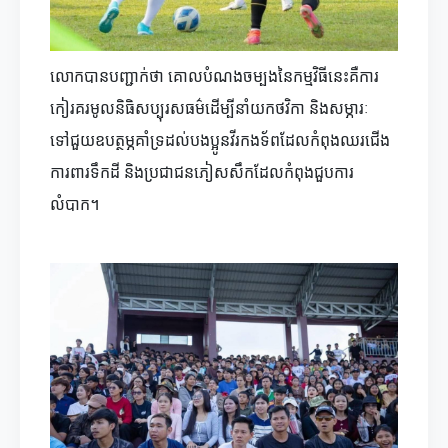
លោកបានបញ្ជាក់ថា គោលបំណងចម្បងនៃកម្មវិធីនេះគឺការ
កៀរគរមូលនិធិសប្បុរសធម៌ដើម្បីនាំយកថវិកា និងសម្ភារៈ
ទៅជួយឧបត្ថម្ភគាំទ្រដល់បងប្អូនវីរកងទ័ពដែលកំពុងឈរជើង
ការពារទឹកដី និងប្រជាជនភៀសសឹកដែលកំពុងជួបការ
លំបាក។