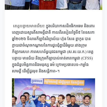
ខេត្តបន្ទាយមានជ័យ៖
ក្នុងបរិយាកាសដ៏អធិកអធម និងពោរ
ពេញដោយស្មារតីសាមគ្គីជាតិ កាលពីរសៀលថ្ងៃទី៥ ខែឧសភា
ឆ្នាំ២០២៦ ទីលានកីឡានៃវិទ្យាល័យ ហ៊ុន សែន ខ្លាកូន បាន
ក្លាយជាចំណុចកណ្តាលនៃការជួបជុំគ្នាដ៏ធំមួយ រវាងក្រុម
កីឡាករសហ ភាពសហព័ន្ធយុវជនកម្ពុជា (ស.ស.យ.ក.) ខេត្ត
បន្ទាយ មានជ័យ និងក្រុមកីឡាបាល់ទាត់តារាកម្ពុជា (CFSS)
ក្នុងជំនួបមិត្តភាពនិងមនុស្ស ធម៌ ក្រោមប្រធានបទ«កម្លាំង
សាមគ្គី ដើម្បីជួរមុខ និងសន្តិភាព»។