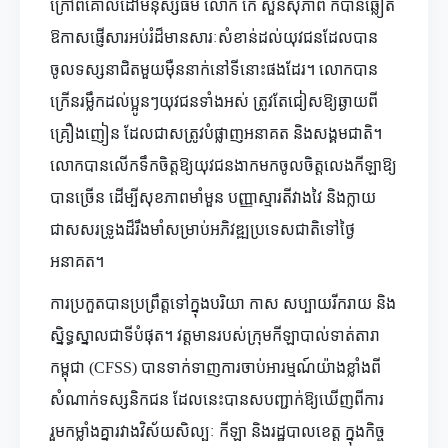
ក្រៅពីគោលដៅមនុស្សធម៌ លោក កែ សួនសុភាព ក៏បានឆ្លៀត
ឱកាសផ្ញើសារអប់រំដ៏មានសារៈសំខាន់ដល់យុវជនដែលបាន
ចូលទស្សនាជិតមួយម៉ឺននាក់នៅទីនោះផងដែរ។ លោកបាន
ក្រើនរម្លឹកដល់ប្អូនៗយុវជនទាំងអស់ ត្រូវតែជៀសឱ្យឆ្ងាយពី
គ្រឿងញៀន ដែលជាសត្រូវបំផ្លាញអនាគត និងសង្គមជាតិ។
លោកបានលើកទឹកចិត្តឱ្យយុវជនងាកមកចូលចិត្តលេងកីឡាឱ្យ
បានច្រើន ដើម្បីសុខភាពមាំមួន បញ្ញាស្មារតីវាងវៃ និងក្លាយ
ជាសសរទ្រូងដ៏រឹងមាំសម្រាប់អភិវឌ្ឍប្រទេសជាតិទៅថ្ងៃ
អនាគត។
ការប្រកួតបានប្រព្រឹត្តទៅក្នុងបរិយា កាស សប្បាយរីករាយ និង
ស្និទ្ធស្នាលជាទីបំផុត។ វត្តមានរបស់ក្រុមកីឡាបាល់ទាត់តារា
កម្ពុជា (CFSS) បានទាក់ទាញការចាប់អារម្មណ៍យ៉ាងខ្លាំងពី
សំណាក់ទស្សនិកជន ដែលនេះបានសបញ្ជាក់ឱ្យឃើញពីការ
រួមកម្លាំងគ្នារវាងវិស័យសិល្បៈ កីឡា និងរដ្ឋបាលខេត្ត ក្នុងកិច្ច