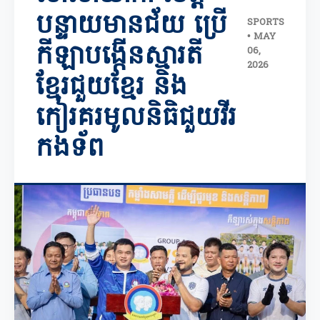
បន្ទាយមានជ័យ ប្រើ
SPORTS
• MAY
កីឡាបង្កើនស្មារតី
06,
2026
ខ្មែរជួយខ្មែរ និង
កៀរគរមូលនិធិជួយវីរ
កងទ័ព