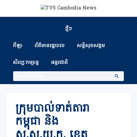
ថ្មីៗ
កីឡា
ព័ត៏មានរដ្ឋបាល
សន្តិសុខសង្គម
សិល្បៈកម្សាន្ត
អន្តរជាតិ
ក្រុមបាល់ទាត់តារា
កម្ពុជា និង
ស.ស.យ.ក. ខេត្ត