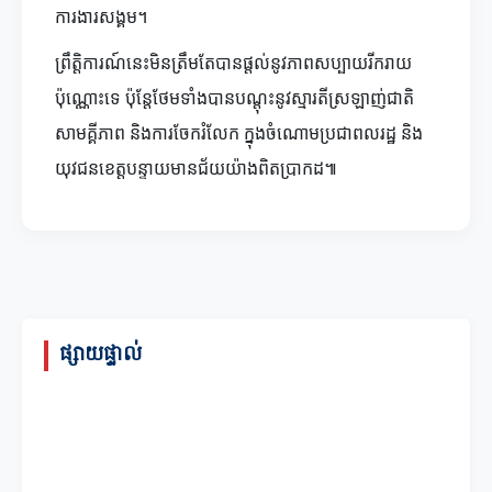
ការងារសង្គម។
ព្រឹត្តិការណ៍នេះមិនត្រឹមតែបានផ្តល់នូវភាពសប្បាយរីករាយ
ប៉ុណ្ណោះទេ ប៉ុន្តែថែមទាំងបានបណ្តុះនូវស្មារតីស្រឡាញ់ជាតិ
សាមគ្គីភាព និងការចែករំលែក ក្នុងចំណោមប្រជាពលរដ្ឋ និង
យុវជនខេត្តបន្ទាយមានជ័យយ៉ាងពិតប្រាកដ៕
ផ្សាយផ្ទាល់