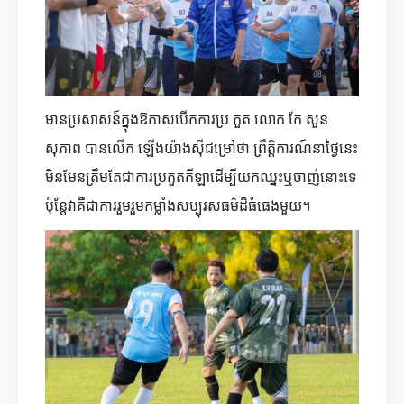
មានប្រសាសន៍ក្នុងឱកាសបើកការប្រ កួត លោក កែ សួន
សុភាព បានលើក ឡើងយ៉ាងស៊ីជម្រៅថា ព្រឹត្តិការណ៍នាថ្ងៃនេះ
មិនមែនត្រឹមតែជាការប្រកួតកីឡាដើម្បីយកឈ្នះឬចាញ់នោះទេ
ប៉ុន្តែវាគឺជាការរួមរួមកម្លាំងសប្បុរសធម៌ដ៏ធំធេងមួយ។