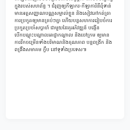
ក្នុងរបស់សហព័ន្ធ ។ ជំរុញឲ្យកីឡាករ-កីឡាការិនីពុំទាន់
មានអត្តសញ្ញាណបណ្ណសម្គាល់ខ្លួន និងសៀវភៅកត់ត្រា
ការប្រកួតឲ្យមានគ្រប់ៗគ្នា ហើយបន្តសហការរៀបចំការ
ប្រកួតប្រចាំសប្តាហ៍ ជាមួយដៃគូអភិវឌ្ឍន៍ បង្កើន
បើកបណ្តុះបណ្តាលអាជ្ញាកណ្តាល និងចៅក្រម ឲ្យមាន
ការរីកចម្រើនទាំងបរិមាណនិងគុណភាព បន្តពង្រីក និង
ពង្រឹងសមាគម ក្លឹប នៅទូទាំងប្រទេស៕