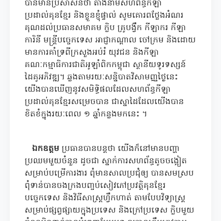
បានមានប្រសាសន៍ថា តាងនាមសហព័ន្ធកីឡា
ប្រដាល់គុនខ្មែរ និងខ្លួនខ្ញុំផ្ទាល់ សូមគោរពថ្លែងអំណរ
គុណដល់ប្រធានសមាគម ក្លិប គ្រូបង្វឹក កីឡាករ កីឡា
ការិនី មន្ត្រីបច្ចេកទេស អាជ្ញាកណ្តាល ចៅក្រម និងដោយ
មានការគាំទ្រពីក្រសួងអប់រំ យុវជន និងកីឡា
គណៈកម្មាធិការជាតិអូឡាំពិកកម្ពុជា ស្ថានីយទូរទស្សន៍
ដៃគូអភិវឌ្ឍ។ ឆ្លងតាមរយៈសន្និបាតវិសាមញ្ញថ្ងៃនេះ
យើងបានឃើញនូវសមិទ្ធិផលដែលសហព័ន្ធកីឡា
ប្រដាល់គុនខ្មែរសម្រេចបាន ជាស្នាដៃដែលយើងបាន
ខិតខំក្នុងរយៈពេល ១ ឆ្នាំកន្លងមកនេះ ។
ឯកឧត្តម
ប្រធានបានបន្តថា យើងក៏នៅមានបញ្ហា
ប្រឈមមួយចំនួន ដូចជា ស្នាក់ការសហព័ន្ធតូចចង្អៀត
សម្រាប់បម្រើការងារ ពុំមានសាលប្រជុំឲ្យ បានសមស្រប
ពុំទាន់បានចងក្រងបញ្ចប់សៀវភៅប្រវត្តិគុនខ្មែរ
បច្ចេកទេស និងវិធីសាស្ត្រហ្វឹកហាត់ តាមបែបវិទ្យាស្រ្ត
សម្រាប់ផ្សព្វផ្សាយក្នុងប្រទេស និងក្រៅប្រទេស ក្លិបមួយ