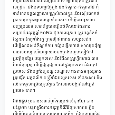
ចំនួនមិនទាន់បានបំពេញបែបបទ ឲ្យបានត្រឹមត្រូវតាម
លក្ខន្តិកៈ និងបទបញ្ជាផ្ទៃក្នុង និងកីឡាករ-កីឡាការិនី ពុំ
ទាន់មានអត្តសញ្ញាណបណ្ណសំគាល់ខ្លួន និងសៀវភៅកត់
ត្រាការប្រកួតឲ្យបានច្បាស់លាស់។ ដើម្បីដោះស្រាយ
បញ្ហាប្រឈម សហព័ន្ធបានរៀបចំទិសដៅផែនការ
សម្រាប់អនុវត្តឆ្នាំ២០២៦ ដូចខាងក្រោម ត្រូវបន្តខិតខំ
ស្វែងរកដៃគូទាំងរដ្ឋ ក្រុមហ៊ុនឯកជន សប្បុរសជន
ដើម្បីសាងសង់ទីស្នាក់ការ កន្លែងហ្វឹកហាត់ សាលប្រជុំឲ្យ
បានសមរម្យ ហើយព្យាយាមចងក្រងបញ្ចប់សៀវភៅ
ប្រវត្តិគុនខ្មែរ បច្ចេកទេស និងវិធីសាស្ត្រហ្វឹកហាត់ តាម
បែបវិទ្យាស្រ្ត ដើម្បីផ្សព្វផ្សាយនៅក្នុងប្រទេស និងក្រៅ
ប្រទេស និងបន្តជំរុញបណ្តុះបណ្តាល ធនធានមនុស្សមាន
គ្រូបង្វឹក អត្តពលិក មន្ត្រីទាំងបច្ចេកទេស ទាំងភាសារ និង
លើកកម្ពស់កម្រិតគ្រូបង្ហាត់ ដែលអាចបង្ហាត់នៅក្រៅ
ប្រទេសបាន។
ឯកឧត្តម
ប្រធានសហព័ន្ធកីឡាប្រដាល់គុនខ្មែរ បាន
បន្ថែមថា បន្តពង្រឹងការអនុវត្តនិតិវិធីឲ្យសមាគម ក្លិប
ដើម្បីបំពេញបែបបទស្របតាមលក្ខន្តិកៈ និងបទបញ្ជាផ្ទៃ