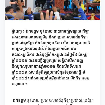
ភ្នំពេញ ៖ ឯកឧត្តម ខូវ ឆាយ នាយកមជ្ឈមណ្ឌល កីឡា
កងយោធពលខេមរភូមិន្ទ និងជាប្រធានសហព័ន្ធកីឡា
ប្រដាល់គុនខ្មែរ និង
ឯកឧត្តម
តែម ម៉ឺន អនុរដ្ឋលេខាធិ
ការក្រសួងការពារជាតិ និងអគ្គលេខាធិការរង
គណៈកម្មាធិការ ជាតិអូឡាំពិកកម្ពុជា នាថ្ងៃទី៤ ខែកុម្ភៈ
ឆ្នាំ២០២៦ បានអញ្ជើញចូលរួម សន្និបាតវិសាមញ្ញ
និងបូកសរុបការងារឆ្នាំ២០២៥ និងលើកទិសដៅ
ឆ្នាំ២០២៦ សហព័ន្ធកីឡាប្រដាល់គុនខ្មែរអាណត្តិ ៨
ឆ្នាំ២០២៥ នៅសាលប្រជុំមន្ទីរអប់រំកាយ និងកីឡាខេត្ត
កណ្តាល ។
ឯកឧត្តម
ខូវ ឆាយ ប្រធានសហព័ន្ធកីឡាប្រដាល់គុនខ្មែរ