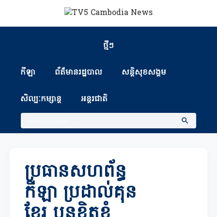
ថ្មីៗ
កីឡា
ព័ត៏មានរដ្ឋបាល
សន្តិសុខសង្គម
សិល្បៈកម្សាន្ត
អន្តរជាតិ
ប្រធានសហព័ន្ធ
កីឡា ប្រដាល់គុន
ខ្មែរ បន្តខិតខំ