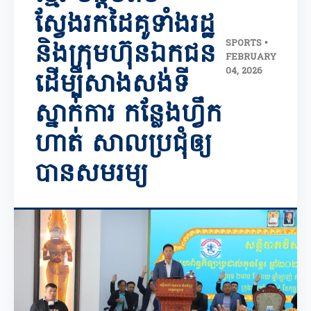
ស្វែងរកដៃគូទាំងរដ្ឋ
SPORTS •
និងក្រុមហ៊ុនឯកជន
FEBRUARY
04, 2026
ដើម្បីសាងសង់ទី
ស្នាក់ការ កន្លែងហ្វឹក
ហាត់ សាលប្រជុំឲ្យ
បានសមរម្យ