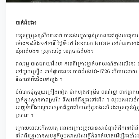
បាត់ដំបង៖
មនុស្សប្រុសស្រី០៣នាក់ បានរងរបួសធ្ងន់ស្រាលនៅក្នុងហេតុការណ
ម៉ោង១៩និង១៥នាទី ថ្ងៃទី០៥ ខែឧសភា ២០២៦ នៅចំណុចខាងជើងផ្សា
ឃុំអូរដំបង១ ស្រុកសង្កែ ខេត្តបាត់ដំបង។
ពលរដ្ឋ បានអោយដឹងថា ករណីគ្រោះថ្នាក់ចរាចរណ៍ខាងលើនេះ ប
ខ្មៅមួយគ្រឿង ពាក់ផ្លាកលេខ បាត់ដំបង1O-1726 បើកបរដោយ បុរសម្
ទិសដៅពីជើងទៅត្បូង ។
ចំណែកម៉ូតូមួយគ្រឿងទៀត ម៉ាកហុងដាឌ្រីម ពណ៌ខ្មៅ ពាក់ផ្
ម្នាក់ក្នុងស្ថានភាពស្រវឹង ទិសដៅពីត្បូងទៅជើង ។ លុះមកដល់ច
ពេញទំហឹងបណ្តាលឲ្យភាគីអ្នកបើកបរម៉ូតូខាងលើ រងរបួសធ្ងន់(ត្
ស្រាល ។
ក្រោយពេលកើតហេតុ ជនរងគ្រោះត្រូវបានសាច់ញាតិដឹកទៅពិនិត
ទាំងពីរត្រូវបានសមត្ថកិច្ចមកវាស់វែងធ្វើកំណត់ហេតុដើម្បីរងចាំ