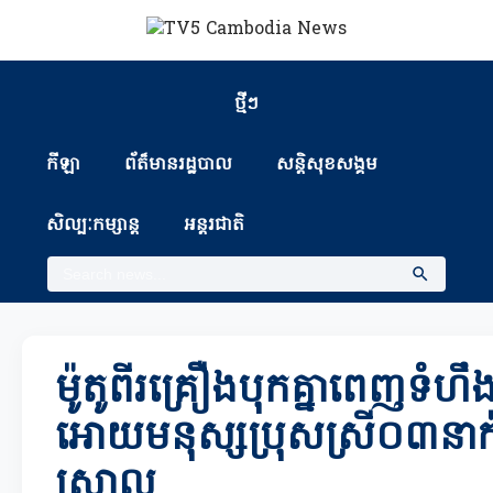
ថ្មីៗ
កីឡា
ព័ត៏មានរដ្ឋបាល
សន្តិសុខសង្គម
សិល្បៈកម្សាន្ត
អន្តរជាតិ
ម៉ូតូពីរគ្រឿងបុកគ្នាពេញទំហ
អោយមនុស្សប្រុសស្រី០៣នាក់ 
ស្រាល