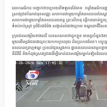
លោកអធិការ បញ្ជាក់ថា៖ក្រោយពីទទួលព័ត៌មាន កម្លាំងអធិការដ្
ស្រាវជ្រាវកំណត់មុខសញ្ញា សហការជាមួយកម្លាំងនគរបាលនៃស្ន
សហការជាមួយកម្លាំងនគរបាលខេត្ត ព្រះសីហនុ ធ្វើការឃាត់ខ្លួនក
ទំនប់កប់ស្រូវ ភូមិចែងម៉ែង សង្កាត់សំរោងក្រោម ខណ្ឌពោធិ៍សែ
ក្រុមជនសង្ស័យខាងលើ បានសារភាពថាពួកខ្លួន មានគ្នាចំនួន3នាក
មួយដើមភ្ជង់ជនរងគ្រោះយកកាបូបលុយ ពិតប្រាកដមែន។ បច្ចុប្ប
នគរបាលព្រហ្មទណ្ឌ ប្រគល់ជូនស្នងការ ដ្ឋាននគរបាលខេត្តបន្
នីតិវីធី និងកំពុងស្រាវជ្រាវដើម្បីឃាត់ជនសង្ស័យម្នាក់ទៀតដ