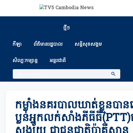
ថ្មីៗ
កីឡា
ព័ត៏មានរដ្ឋបាល
សន្តិសុខសង្គម
សិល្បៈកម្សាន្ត
អន្តរជាតិ
កម្លាំងនគរបាលឃាត់ខ្លួនបាន
ប្លន់អ្នកលក់សាំងភីធីធី(PT
សង្ស័យ ជាជនជាតិប៉ាគីស្ថាន