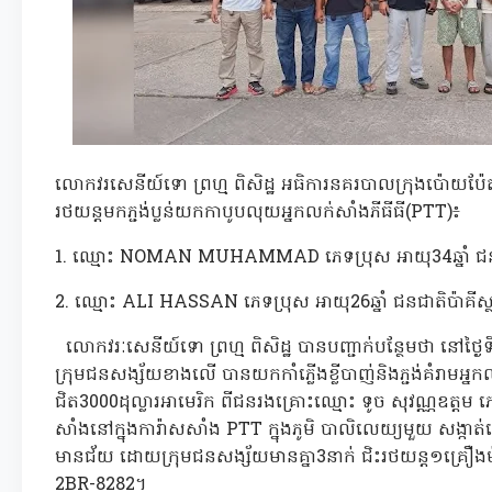
លោកវរសេនីយ៍ទោ ព្រហ្ម ពិសិដ្ឋ អធិការនគរបាលក្រុងប៉ោយប
រថយន្តមកភ្ជង់ប្លន់យកកាបូបលុយអ្នកលក់សាំងភីធីធី(PTT)៖
1. ឈ្មោះ NOMAN MUHAMMAD ភេទប្រុស អាយុ34ឆ្នាំ ជនជា
2. ឈ្មោះ ALI HASSAN ភេទប្រុស អាយុ26ឆ្នាំ ជនជាតិប៉ាគីស
លោកវរៈសេនីយ៍ទោ ព្រហ្ម ពិសិដ្ឋ បានបញ្ជាក់បន្ថែមថា នៅថ្ងៃ
ក្រុមជនសង្ស័យខាងលើ បានយកកាំភ្លើងខ្លីបាញ់និងភ្ជង់គំរាម
ជិត3000ដុល្លារអាមេរិក ពីជនរងគ្រោះឈ្មោះ ទូច សុវណ្ណឧត្តម ភេ
សាំងនៅក្នុងការ៉ាសសាំង PTT ក្នុងភូមិ បាលិលេយ្យមួយ សង្កាត់
មានជ័យ ដោយក្រុមជនសង្ស័យមានគ្នា3នាក់ ជិះរថយន្ត១គ្រ
2BR-8282។