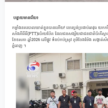
បន្ទាយមានជ័យ៖
កម្លាំងនគរបាលឃាត់ខ្លួនបានហើយ! ចោរប្លន់ប្រដាប់អាវុធ យកកាំភ្លើ
សាំងភីធីធី(PTT)ប៉ោយប៉ែត ដែលជនសង្ស័យជាជនជាតិប៉ាគីស្ថាន 
ខែឧសភា ឆ្នាំ2026 លើផ្លូវ ទំនប់កប់ស្រូវ ភូមិចែងម៉ែង សង្កា
ភ្នំពេញ ។