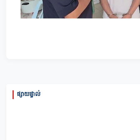
ផ្សាយផ្ទាល់