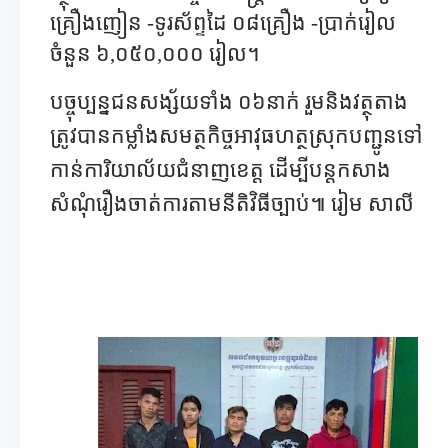
គ្រឿងញៀន -​ទូរស័ព្ទដៃ ០៨គ្រឿង -​ប្រាក់រៀល
ចំនួន ៦
,
០៥០
,
០០០ រៀល។
​បច្ចុប្បន្នជនសង្ស័យទាំង ០៦នាក់ រួមនិងវត្ថុតាង
ត្រូវបានកម្លាំងសមត្ថកិច្ចអាវុធហត្ថស្រុកបញ្ជូនទៅ
កាន់ការិយាល័យជំនាញខេត្ត ដើម្បីបន្តកសាង
សំណុំរឿងចាត់ការតាមនីតិវិធីច្បាប់៕ រៀម សាលី