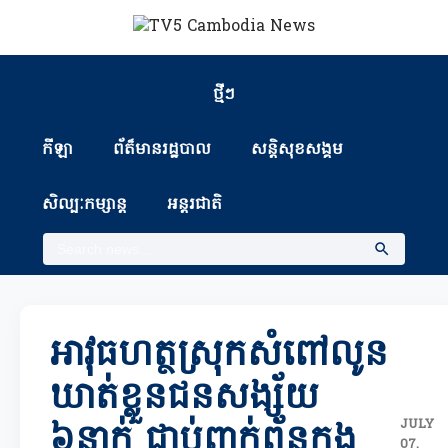
ថ្មីៗ
កីឡា
ព័ត៏មានរដ្ឋបាល
សន្តិសុខសង្គម
សិល្បៈកម្សាន្ត
អន្តរជាតិ
អាវុធហត្ថស្រុកសំពៅលូន
ឃាត់ខ្លួនជនសង្ស័យ
JULY
៦នាក់ ជាប់ពាក់ព័ន្ធក្នុង
07,