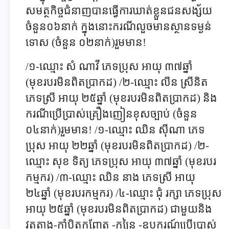
សមត្ថកិច្ចជំនាញបានធ្វើការឃាត់ខ្លួនជនសង្ស័យ
ចំនួន០៦នាក់ ក្នុងនោះករណីលួចមានស្ថានទម្ងន់
ទោស (ចំនួន ០២នាក់)រួមមាន!
/១-​ឈ្មោះ សំ ណាវី ភេទប្រុស អាយុ ៣៧ឆ្នាំ
(មុខរបរមិនពិតប្រាកដ) /២-​ឈ្មោះ លីន ស្រីនិត
ភេទស្រី អាយុ ២៥ឆ្នាំ (មុខរបរមិនពិតប្រាកដ) និង
ករណីប្រើប្រាស់គ្រឿងញៀនខុសច្បាប់ (ចំនួន
០៤នាក់)រួមមាន! /១-​ឈ្មោះ ឈិន សុីណា ភេទ
ប្រុស អាយុ ២២ឆ្នាំ (មុខរបរមិនពិតប្រាកដ) /២-​
ឈ្មោះ សុខ ទិត្យ ភេទប្រុស អាយុ ៣៧ឆ្នាំ (មុខរបរ
កម្មករ) /៣-​ឈ្មោះ ឈិន នាង ភេទស្រី អាយុ
២៤ឆ្នាំ (មុខរបរកម្មករ) /៤-ឈ្មោះ ជុំ រក្សា ភេទប្រុស
អាយុ ២៥ឆ្នាំ (មុខរបរមិនពិតប្រាកដ) ជាមួយនិង​
វត្ថុតាង-​កាំបិតកញ្ចែត -​កន្ត្រៃ -ឧបករណ៍ប្រើប្រាស់