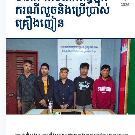
2026
ករណីលួចនិងប្រើប្រាស់
គ្រឿងញៀន