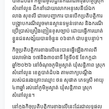
បាត់ដំបង៖ កម្លាំងមូលដ្ឋានកងរាជអាវុធហត្ថស្រុក
សំពៅលូន ដឹកនាំដោយលោកអនុសេនីយ៍ឯក
លាង សុខលី ជាមេបញ្ជាការ បានបើកប្រតិបត្តិការ
បង្ក្រាបករណីលួចមានស្ថានទម្ងន់ទោស និងករណី
ប្រើប្រាស់គ្រឿងញៀនខុសច្បាប់ ដោយធ្វើការឃាត់
ខ្លួនជនសង្ស័យបានចំនួន ០៦នាក់ ជាបន្តបន្ទាប់។
កិច្ចប្រតិបត្តិការខាងលើនេះបានធ្វើឡើងកាលពី
វេលាម៉ោង ១៧និង៣០នាទី ថ្ងៃទី០៥ ខែកក្កដា
ឆ្នាំ២០២៦ នៅចំណុចភូមិអូស្ងាត់ ឃុំសន្តិភាព ស្រុក
សំពៅលូន ខេត្តបាត់ដំបង តាមពាក្យបណ្ដឹង
របស់ជនរងគ្រោះឈ្មោះ ថន សុផាត ភេទស្រី អាយុ
៤៣ឆ្នាំ រស់នៅភូមិអូស្ងាត់ ឃុំសន្តិភាព ស្រុក
សំពៅលូន។
នៅក្នុងកិច្ចប្រតិបត្តិការខាងលើនេះដែរជាលទ្ធផល