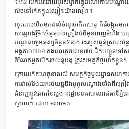
9352 បើកបរដោយបុរសម្នាក់ធ្វើដំណើរតាមបណ្តោយផ្
លិចទៅកើតក្នុងល្បឿនយ៉ាងលឿន។
លុះពេលបើកមកដល់ចំណុចកើតហេតុ ក៏រ៉េចង្កូតមកឆ្វេងដ
សណ្តោងរ៉ឺម៉កចំនួន០២គ្រឿងចំពីមុខពេញទំហឹង បណ្តា
បណ្តាលឲ្យមនុស្សចំនួន៥នាក់ រងរបួសធ្ងន់ស្រាលចំនួ
អង្គភាព៧១១ កងពលតូចលេខ៧០ ដឹកបញ្ជូនទៅសង្រ្គោ
ចំណែកអ្នកបើករថយន្តបង្ក ត្រូវសមត្ថកិច្ចឃាត់ខ្លួន។
ក្រោយកើតហេតុខាងលើ សមត្ថកិច្ចមូលដ្ឋានសហការជា
ការវាស់វែងយករថយន្តនិងម៉ូតូសណ្ដោងទាំងពីរគ្រ
ជំនាញផ្លូវគោកនៃស្នងការដ្ឋាននគរបាលរាជធានីភ្នំ
ក្រោយ៕ ដោយ ៖សាមេត