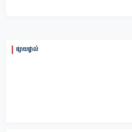
ផ្សាយផ្ទាល់