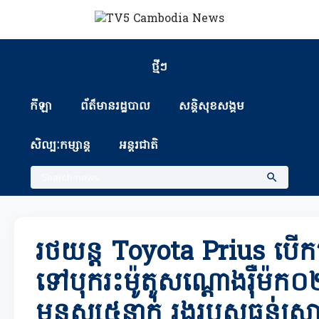
ថ្មីៗ
កីឡា
ព័ត៏មានរដ្ឋបាល
សន្តិសុខសង្គម
សិល្បៈកម្សាន្ត
អន្តរជាតិ
រថយន្ត Toyota Prius បើកលឿ
ទៅបុករះម៉ូតូសណ្តោងរ៉ឺម៉ក
មនុស្ស៥នាក់ រងរបួសធ្ងន់ស្