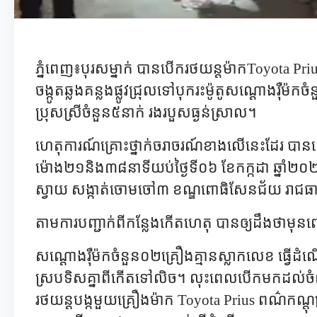
ភ្នំពេញ៖បុរសម្នាក់ បានបើករថយន្តម៉ាក
Toyota Pri
ចង្កូតឆ្លងគន្លងផ្លូវជ្រុលទៅបុករះម៉ូតូសណ្តោងរ៉ឺម៉
ប្រុសស្រីចំនួន៥នាក់ រងរបួសធ្ងន់ស្រាល។
ហេតុការណ៍គ្រោះថ្នាក់ចរាចរណ៍ខាងលើនេះដែរ ប
ម៉ោង២១និង៣៨នាទីយប់ថ្ងៃទី០៦ ខែកក្កដា ឆ្នាំ២០២៦
ស្វាយ សង្កាត់ចោមចៅ៣ ខណ្ឌពោធិសែនជ័យ រាជធាន
តាមការបញ្ជាក់ពីកន្លែងកើតហេតុ បានឲ្យដឹងថាមុ
សណ្តោងរ៉ឺម៉កចំនួន០២គ្រឿងគ្មានស្លាកលេខ ធ្វើដ
ស្របទិសគ្នាពីកើតទៅលិច។ លុះពេលបើកមកដល់ចំ
រថយន្តបង្កមួយគ្រឿងម៉ាក
Toyota Prius
ពណ៌កណ្តុប